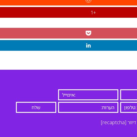
+1
יוור
[recaptcha]