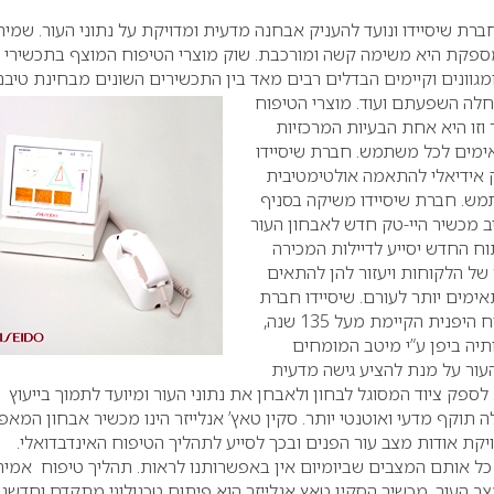
פותח ע”י חברת שיסיידו ונועד להעניק אבחנה מדעית ומדויקת על נתוני העור. שמי
ספקת היא משימה קשה ומורכבת. שוק מוצרי הטיפוח המוצף בתכשירי
מגוונים וקיימים הבדלים רבים מאד בין התכשירים השונים מבחינת טיבם
 חלה
השפעתם ועוד. מוצרי הטיפוח
 וזו היא אחת הבעיות המרכזיות
מים לכל משתמש. חברת שיסיידו
ק אידיאלי להתאמה אולטימטיבית
מש. חברת שיסיידו משיקה בסניף
 מכשיר היי-טק חדש לאבחון העור
תוח החדש יסייע לדיילות המכירה
של הלקוחות ויעזור להן להתאים
ימים יותר לעורם. שיסיידו חברת
מוצרי הקוסמטיקה והטיפוח היפנית הקיימת מעל 135 שנה,
יה ביפן ע”י מיטב המומחים
עור על מנת להציע גישה מדעית
ספק ציוד המסוגל לבחון ולאבחן את נתוני העור ומיועד לתמוך בייעוץ
וקף מדעי ואוטנטי יותר. סקין טאץ’ אנלייזר הינו מכשיר אבחון המאפ
קת אודות מצב עור הפנים ובכך לסייע לתהליך הטיפוח האינדבדואלי.
 אותם המצבים שביומיום אין באפשרותנו לראות. תהליך טיפוח אמית
ב העור. מכשיר הסקין טאץ אנלייזר הוא פיתוח טכנולוגי מתקדם וחדשני