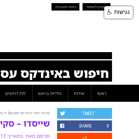
מועדון לקוחות
כניסה למערכת
נגישות
חיפוש באינדקס עס
ראשי
אודות
גלריות בראש
לוח דרושים
»
פורטל היופי הישראלי Barosh
כת
TWEET
שייסדו – סקין
SHARE
0
פורסם מאת:
בתאריך: 13 ינואר 2008