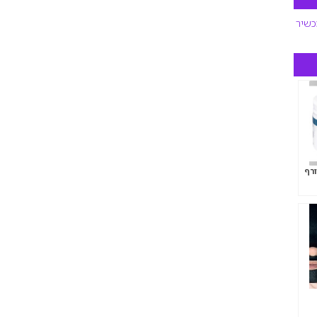
שיר
ורף