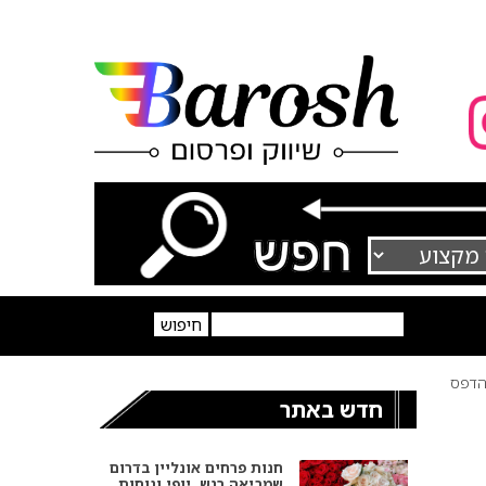
דפס
חדש באתר
חנות פרחים אונליין בדרום
שמביאה רגש, יופי ונוחות