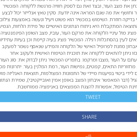
חן את מצב העור, ובצד זאת גם לספק חוויה מרגשת ללקוחה. המכשיר נ
 וחושף את מה שגם המראה אינה יודעת. סקין טאץ אנלייזר יכול לבצע
בדיקה חוזרת. השימוש במכשיר הוא פשוט ויעיל ונעשה באמצעות צילום 
התוצאה המתקבלת היא ניתוח הנתונים האישיים של מידת הלחות, הגמיש
 מציג מול עיניי הלקוחה את מרקם העור, עוביו, מצב השומן הפיגמנטציה ו
ם לעין בהסתכלות רגילה. המכשיר מציג בעיה קיימת וכן בעיות עתידיות
חון מוזנת לפרופיל האישי של הלקוחה והמידע שנאסף נשמר למעקב
כזו ניתן להתאים ללקוחה את תוכנית הטיפוח האישית ולעקוב אחר
 על העור ,מצבו ומרקמו. בתפריט המכשיר ניתן לבדוק את: סוג העור,
 מחזוריות התאים, קמטים, גמישות העור, רמת המלנין בעור. יתרונות מכ
ם לידי ביטוי בפיענוח מיידי של התמונות המצולמות, תוצאות האנליזה מוש
גיל (דבר המאפשר איבחון המצב באופן אמין ואובייקטיבי), שמירת הנתונ
חינת הטיפול, אפשרות להצגת הממצאים באנימציה ממוחשבת.
TWEET
SHARE