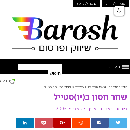
מועדון לקוחות
כניסה למערכת
תפריט
הדפס
»
»
פורטל היופי הישראלי Barosh
כלליות
שחר חסון ב(יו)סטייל
שחר חסון ב(יו)סטייל
פורסם מאת:
בתאריך: 23 אפריל 2008