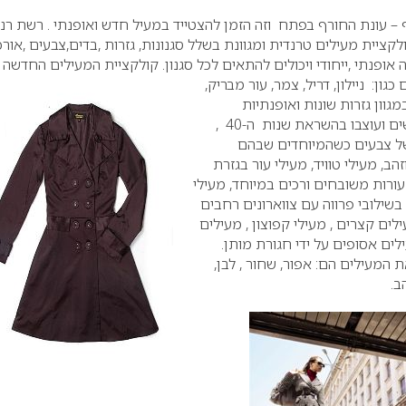
 עונת החורף בפתח וזה הזמן להצטייד במעיל חדש ואופנתי . רשת רנו
יית מעילים טרנדית ומגוונת בשלל סגנונות, גזרות ,בדים,צבעים ,אורכ
פנתי ,ייחודי ויכולים להתאים לכל סגנון.
קולקציית המעילים החדשה
גון: ניילון, דריל, צמר, עור מבריק,
גוון גזרות שונות ואופנתיות
המעניקים מראה של בלשים ועוצבו בהשראת שנות ה-40 ,
 של צבעים כשהמיוחדים שבהם
ב, מעילי טוויד, מעילי עור בגזרת
עורות משובחים ורכים במיוחד, מעילי
בשילובי פרווה עם צווארונים רחבים
ים קצרים , מעילי קפוצון , מעילים
לים אסופים על ידי חגורת מותן.
ת המעילים הם: אפור, שחור , לבן,
ב.