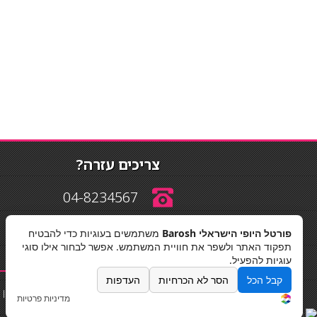
צריכים עזרה?
04-8234567
פורטל היופי הישראלי Barosh
משתמשים בעוגיות כדי להבטיח
info@barosh.co.il
תפקוד האתר ולשפר את חוויית המשתמש. אפשר לבחור אילו סוגי
עוגיות להפעיל.
קבל הכל
הסר לא הכרחיות
העדפות
החלקות שיער
|
תאורה לבית
|
פאות ותוספות שיער
|
נייל סטודיו
|
מדיניות פרטיות