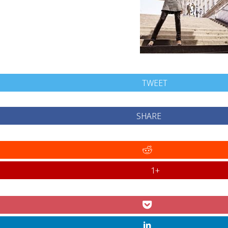
TWEET
SHARE
+1