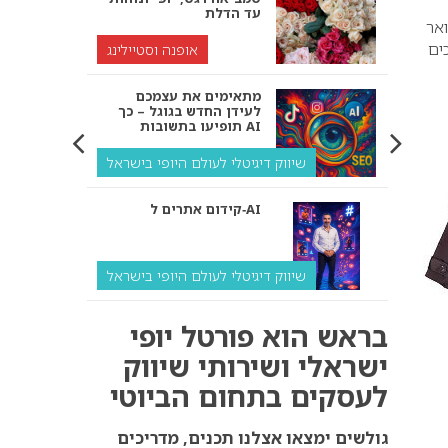
עד הדלת
אר
ים
אופנה וסטיילינג
מתאימים את עצמכם
לעידן החדש בגוגל – כך
תופיעו בתשובות AI
שיווק דיגיטלי לעולם היופי בישראל
קידום אתרים ל‑AI
שיווק דיגיטלי לעולם היופי בישראל
איך מנועי AI “חושבים” –
בראש הוא פורטל יופי
ולמה העסק שלך צריך
להתאים את עצמו אליהם?
ישראלי ושירותי שיווק
לעסקים בתחום הביוטי
שיווק דיגיטלי לעסקים
קידום ל‑AI לעומת קידום
גולשים ימצאו אצלנו תכנים, מדריכים