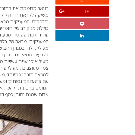
ר
נואר מחממת את החורף –
+1
משיקה לקראת החורף קולקצ
והדפסים המעניקים מראה או
כוללת מגוון רב של חומרים כ
עור ודוגמת פפיטה ומגיע במ
מעילי ניילון במגוון רחב
בצבעים מטאליים – כסף וזה
מעיל אופנוענים עשויים מ
צמר מעוצבים , מעילי פוך 
למראה חורפי במיוחד ,מעיל
עם צווארונים נפוחים ומעי
הגוונים בהם ניתן להשיג א
אדום שמנת וחום, כסף וזה