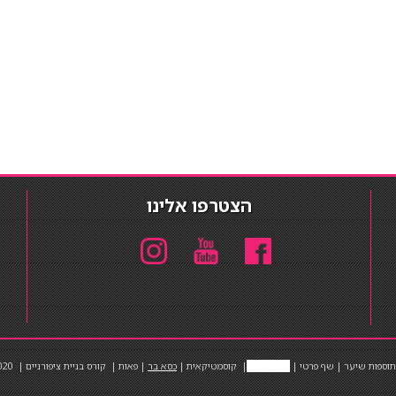
הצטרפו אלינו
תוספות שיער
|
שף פרטי
|
כ
סאות בר
|
קוסמטיקאית
|
כסא בר
|
פאות
|
קורס בניית ציפורניים
|
Powered by Barosh
020