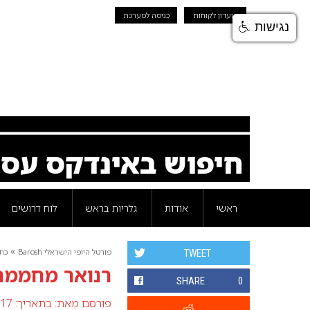
מועדון לקוחות
כניסה למערכת
נגישות
חיפוש באינדקס עס
ראשי
אודות
גלריות בראש
לוח דרושים
»
פורטל היופי הישראלי Barosh
כת
TWEET
רנואר מחממת
SHARE
0
פורסם מאת:
בתאריך: 17 אוקטובר 2007