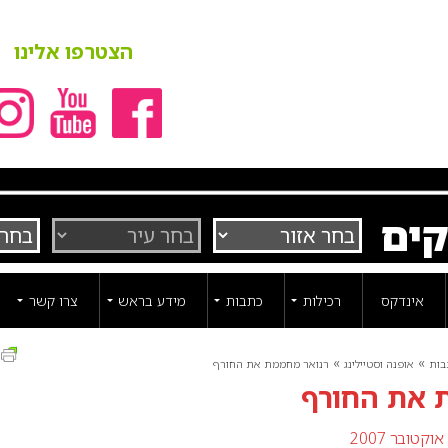
הצטרפו אלינו
קים
אינדקס
רכילות
כתבות
מידע בראש
צרו קשר
ה
»
»
בות
אופנה וסטיילינג
רנואר מחממת את החורף
 את החורף