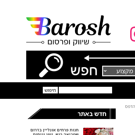
דפס
חדש באתר
חנות פרחים אונליין בדרום
שמביאה רגש, יופי ונוחות