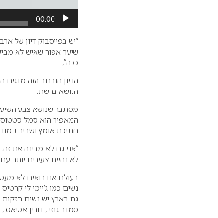
00:00
“יש בפייסבוק דיון של ארב
שיער אפור שאיש לא מביע 
ככה”,
הדיון הנרחב הזה מדגים ה
הנושא ברשת.
מסתבר שנושא צבע השיער ז
המאפיר הוא סמל סטטוס ל
חתיכת אומץ ושבירת מודל 
“אני גם לא מבינה את זה.
לא נהיים צעירים יותר עם 
בעולם אנו רואים לא מעט
נשים כמו ג’יימי לי קרטיס ,
גם בארץ יש נשים חזקות ו
סמדר גנזי , דורין אטיאס , ד