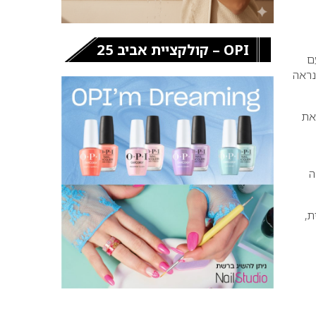
OPI – קולקציית אביב 25
ם
נראה
את
ה
ת,