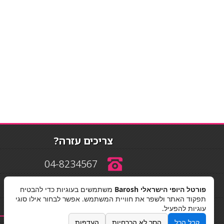
צריכים עזרה?
04-8234567
פורטל היופי הישראלי Barosh
משתמשים בעוגיות כדי להבטיח
info@barosh.co.il
תפקוד האתר ולשפר את חוויית המשתמש. אפשר לבחור אילו סוגי
עוגיות להפעיל.
קבל הכל
הסר לא הכרחיות
העדפות