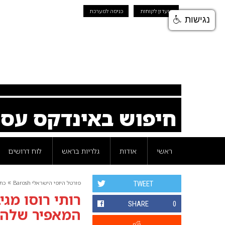
מועדון לקוחות
כניסה למערכת
נגישות
חיפוש באינדקס עס
ראשי
אודות
גלריות בראש
לוח דרושים
»
פורטל היופי הישראלי Barosh
כת
TWEET
רותי רוסו מג
SHARE
0
המאפיר שלה