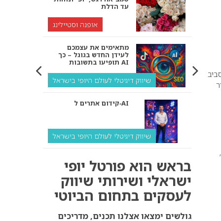
עד הדלת
אופנה וסטיילינג
מתאימים את עצמכם
לעידן החדש בגוגל – כך
תופיעו בתשובות AI
ביב
שיווק דיגיטלי לעולם היופי בישראל
ר
קידום אתרים ל‑AI
שיווק דיגיטלי לעולם היופי בישראל
איך מנועי AI “חושבים” –
בראש הוא פורטל יופי
ולמה העסק שלך צריך
להתאים את עצמו אליהם?
ישראלי ושירותי שיווק
לעסקים בתחום הביוטי
שיווק דיגיטלי לעסקים
קידום ל‑AI לעומת קידום
גולשים ימצאו אצלנו תכנים, מדריכים