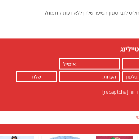
ליט לגבי סגנון השיער שלהן ללא דעות קדומות?
יילינג
יוור
[recaptcha]
יר