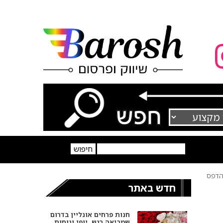
דפס
חדש באתר
חנות פרחים אונליין בדרום
שמביאה רגש, יופי ונוחות