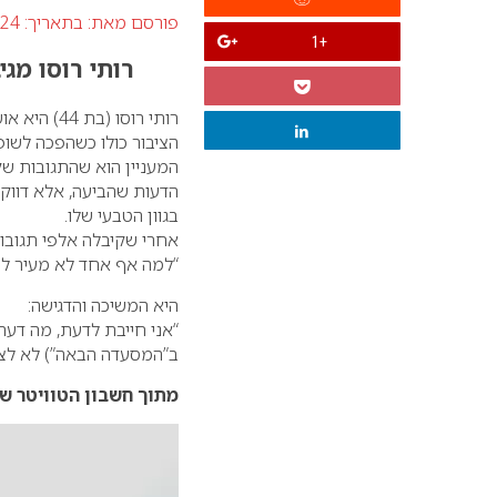
פורסם מאת:
בתאריך: 24 פברואר 2022
+1
רותי רוסו מג
רותי רוסו 
הציבור כולו כשהפכה לשופ
המעניין הוא שהתגובות ש
הדעות שהביעה, אלא דווק
בגוון הטבעי שלו.
אחרי שקיבלה אלפי תגובות
“למה אף אחד לא מעיר לע
היא המשיכה והדגישה:
“אני חייבת לדעת, מה דע
ב”המסעדה הבאה”) לא לצ
מתוך חשבון הטוויטר של
נגן
וידאו