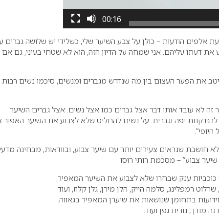
00:16
עת אלפים הודעות – כולן על צבע השיער שלי, כשלידי יש שלושה גברים ע
את דעתו עליהם. אני שמחה על הדיון הזה, הוא לא שטחי בעיני, גם אם 
יטב את הפער העצום בין מה שנדרש מגברים ומנשים, סיכמו נשים רבות 
ה לא עובד אותו דבר אצל גברים כמו אצל נשים. אצל גברים השיער
הזדקנות יפה וגברית. על נשים להחליט שלא לצבוע את השיער האפור ז
היופי”.
 לא חושבת שנראים צעירים יותר עם שיער צבוע, ובוודאות, מבחינה מדעי
שיער צבוע” – מסכמת רותי רוסו
 כוכביות ענק שבחרו שלא לצבוע את השיער המאפיר.
 שרלוט רמפלינג, סלמה הייק, הלן מירן, גלן קלוז, ועוד
ידועות בתחומן שנושאות את שיערן המאפיר בגאווה.
נה מודן , נורית גפן ועוד.