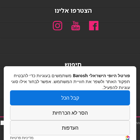
הצטרפו אלינו
חיפוש
חיפוש
פורטל היופי הישראלי Barosh
משתמשים בעוגיות כדי להבטיח
תפקוד האתר ולשפר את חוויית המשתמש. אפשר לבחור אילו סוגי
מדיניות פרטיות
עוגיות להפעיל.
קבל הכל
הסר לא הכרחיות
החלקות שיער
|
תאורה לבית
|
פאות ותוספות שיער
|
נייל סטודיו
|
תוספות שיער
|
שף פרטי
|
כ
סאות
העדפות
בר
|
קוסמטיקאית
|
כסא בר
|
פאות
|
קורס בניית ציפורניים
|
Powered by Barosh
Designed by
Barosh 2020
מדיניות פרטיות