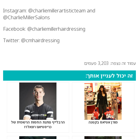
Instagram: @charliemillerartisticteam and
@CharlieMillerSalons
Facebook: @charliemillerhairdressing
Twitter: @cmhairdressing
עמוד זה נצפה: 3,203 פעמים
זה יכול לעניין אותך:
מורן אטיאס בקטנה
הרבלייף נותנת החסות הרשמית של
כריסטיאנו רונאלדו