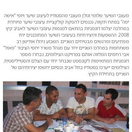
0
מעצבי השיער שלומי וגולן מעצבי מהסטודיו לעיצוב שיער ויופי “אישה
יפה” בפתח תקווה, נכנסים להפקת קולקציית עיצובי שיער מיוחדת
במהלכה יצלמו דוגמניות בהתאם למגמות עיצובי השיער לאביב קיץ
2008. ההשפעות והיצירתיות בעיצובי השיער המתוכננים יהיו
מפתיעים ומרגשים מבטיחים השניים. השבוע ניהלו אודישן רב
משתתפות במהלכו השניים יחד עם מנהל משרד יחסי הציבור “פאזל”
אבי רחמים המלווה אותם בפרויקט הצילומים, נבחרו מספר
דוגמניות המתאימות לקונספט שנבחר יחד עם הצלם והסטייליסטית.
הצילומים ייערכו בסטודיו בתל אביב ובסיום יחשפו יצירותיהם של
השניים בתחילת הקיץ.