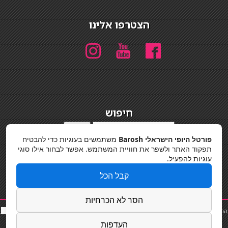
הצטרפו אלינו
חיפוש
חיפוש
פורטל היופי הישראלי Barosh
משתמשים בעוגיות כדי להבטיח
מדיניות פרטיות
תפקוד האתר ולשפר את חוויית המשתמש. אפשר לבחור אילו סוגי
עוגיות להפעיל.
קבל הכל
הסר לא הכרחיות
החלקות שיער
|
תאורה לבית
|
פאות ותוספות שיער
|
נייל סטודיו
|
תוספות שיער
|
שף פרטי
|
כ
סאות
בר
|
קוסמטיקאית
|
כסא בר
|
פאות
|
קורס בניית ציפורניים
|
Powered by Barosh
העדפות