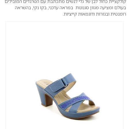
קולקציית כחול לבן של גלי לנשים מתכתבת עם הטרנדים המובילים
בעולם ומציעה מגוון סגנונות במראה עדכני, בקו נקי, בהשראה
רומנטית ובגזרות ודוגמאות קייציות.