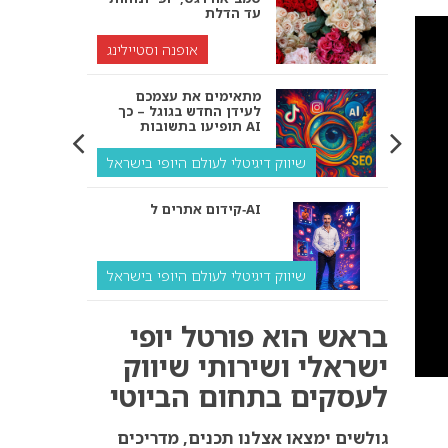
עד הדלת
אופנה וסטיילינג
מתאימים את עצמכם
לעידן החדש בגוגל – כך
תופיעו בתשובות AI
שיווק דיגיטלי לעולם היופי בישראל
קידום אתרים ל‑AI
שיווק דיגיטלי לעולם היופי בישראל
איך מנועי AI “חושבים” –
בראש הוא פורטל יופי
ולמה העסק שלך צריך
להתאים את עצמו אליהם?
ישראלי ושירותי שיווק
לעסקים בתחום הביוטי
שיווק דיגיטלי לעסקים
קידום ל‑AI לעומת קידום
גולשים ימצאו אצלנו תכנים, מדריכים