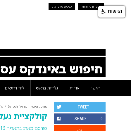
מועדון לקוחות
כניסה למערכת
נגישות
חיפוש באינדקס עס
ראשי
אודות
גלריות בראש
לוח דרושים
»
פורטל היופי הישראלי Barosh
גלר
TWEET
קולקציית נעלי א
SHARE
0
פורסם מאת:
בתאריך: 16 אפריל 2019