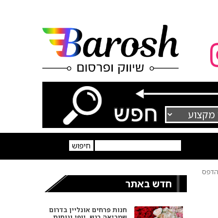
דפס
חדש באתר
חנות פרחים אונליין בדרום
שמביאה רגש, יופי ונוחות