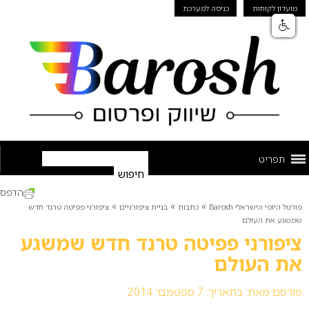
מועדון לקוחות
כניסה למערכת
תפריט
הדפס
»
»
»
פורטל היופי הישראלי Barosh
כתבות
בניית ציפורניים
ציפורני פפיטה טרנד חדש
שמשגע את העולם
ציפורני פפיטה טרנד חדש שמשגע
את העולם
פורסם מאת:
בתאריך: 7 ספטמבר 2014