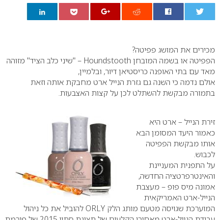
0
מכירים את המושג פפיטה?
הפפיטה או בשמה המובחן Houndstooth – "שיני כלב הציד" מזוהה
מאד עם בתי האופנה כריסטיאן דיור, ובלמיין,
אולם נדמה כי השנה גם גזרת הנייל ארט מחבקת אותה וזאת
בתמורה מבקשת להשתלט לכן על קצות האצבעות.
זירת הנייל – ארט היא
כאמור היעד המסומן הבא
אותו מבקשת הפפיטה
לכבוש.
על התפנית המעניינת
והאינטרפרטציה החדשה,
אמונה מיס פופ – מעצבת
הנייל-ארט האמריקאית
המוערכת שגויסה מטעם מותג הלק ORLY להוביל את כל ניהול
עבודת הנייל-ארט מאחורי הקלעים של תצוגת סתיו 2015 של פירמת