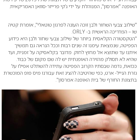
האופנה "אמרסון", המנוהלת על ידי ג’קי פרייזר-סוואן האמריקאית.
"שילוב צבעי השחור ולבן זוכה העונה לפרגון טוטאלי", אומרת קטיה
שו – המדריכה הראשית ב- ORLY.
"הטקסטורה הקלאסית ביותר של שילוב צבעי שחור ולבן היא כידוע
הפפיטה, שנמצאת עימנו זה שנים רבות וככל הנראה גם תמשיך
איתנו עד שתוצא אל מחוץ לחוק. מדובר בקלאסיקה על זמנית, ועד
שהיא לא תסולק מהזירה האופנתית יש לה שם מקום של כבוד.
ככזאת, נדמה שבסתיו הקרוב הפפיטה עתידה להשתלט אפילו על
גזרת הנייל- ארט, כפי שהיטיבה להציג זאת עבורנו מיס פופ המוכשרת
בתצוגת החורף של בית האופנה אמרסון".