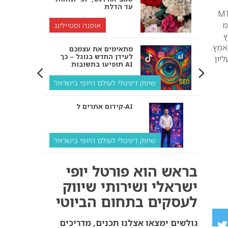
עד הדלת
שיר ה-MT
1 מ”מ, 25 מ”מ, 33 מ”מ, 38 מ”מ
אופנה וסטיילינג
ץ
אמץ.
מתאימים את עצמכם
לעידן החדש בגוגל – כך
יון
תופיעו בתשובות AI
שיווק דיגיטלי לעולם היופי בישראל
קידום אתרים ל‑AI
שיווק דיגיטלי לעולם היופי בישראל
איך מנועי AI “חושבים” –
בראש הוא פורטל יופי
ולמה העסק שלך צריך
להתאים את עצמו אליהם?
ישראלי ושירותי שיווק
לעסקים בתחום הביוטי
שיווק דיגיטלי לעסקים
קידום ל‑AI לעומת קידום
גולשים ימצאו אצלנו תכנים, מדריכים