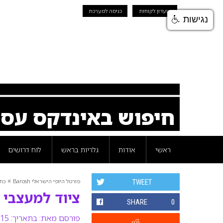
מועדון לקוחות
כניסה למערכת
נגישות
חיפוש באינדקס עס
ראשי
אודות
גלריות בראש
לוח דרושים
»
פורטל היופי הישראלי Barosh
כת
TWEET
ציוד למעצבי 
SHARE
0
פורסם מאת:
בתאריך: 15 יולי 2008