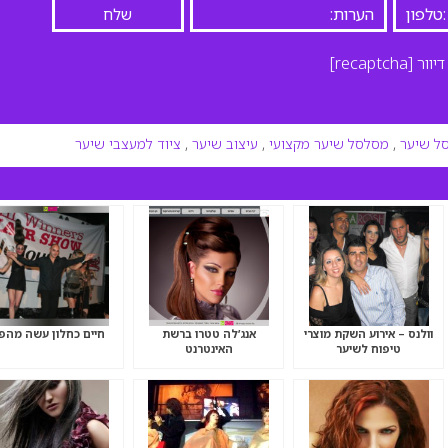
יוור
[recaptcha]
ל שיער
,
מסלסל שיער מקצועי
,
עיצוב שיער
,
ציוד למעצבי שיער
וולנס – אירוע השקת מוצרי
אנג’לה טטרו ברשת
חיים כחלון עשה מהפ
טיפוח לשיער
האינטרנט