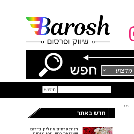
דפס
חדש באתר
חנות פרחים אונליין בדרום
שמביאה רגש, יופי ונוחות