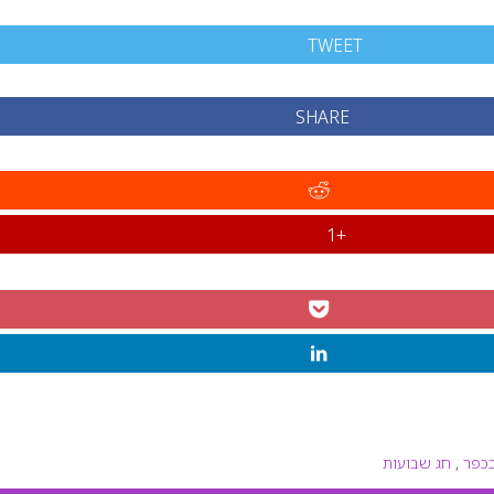
TWEET
SHARE
+1
בכפר
,
חג שבועות