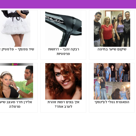
שיקום שיער בחיפה
רבקה זהבי – דרושות
שיר נוסצקי – פלסטיק ד
פניסטיות
המאפרת נטלי לצ’ינסקי
איך בונים דמות זוהרת
אלירן חדד מעצב שיע
לערב אחד?
מרמלה