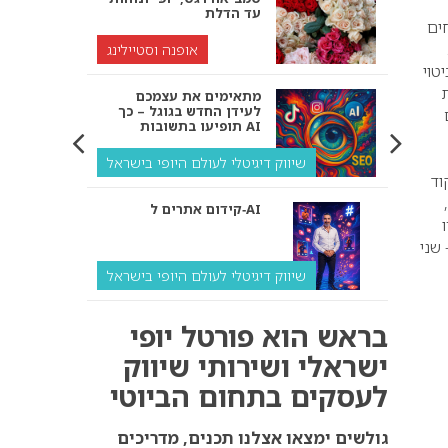
עד הדלת
מנחים
אופנה וסטיילינג
טוי
מתאימים את עצמכם
לעידן החדש בגוגל – כך
תופיעו בתשובות AI
שיווק דיגיטלי לעולם היופי בישראל
וד
קידום אתרים ל‑AI
ן – שני
שיווק דיגיטלי לעולם היופי בישראל
איך מנועי AI “חושבים” –
בראש הוא פורטל יופי
ולמה העסק שלך צריך
להתאים את עצמו אליהם?
ישראלי ושירותי שיווק
לעסקים בתחום הביוטי
שיווק דיגיטלי לעסקים
קידום ל‑AI לעומת קידום
גולשים ימצאו אצלנו תכנים, מדריכים