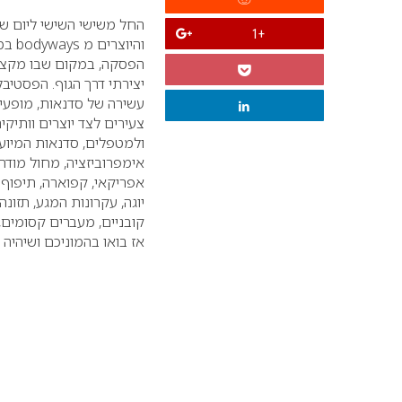
+1
והיוצרים מ bodyways במתחם הקסום של ’ורטיגו בכפר’.
הפסקה, במקום שבו מקצוע
יצירתי דרך הגוף.
הפסטיבל 
עשירה של סדנאות, מופעים
צעירים לצד יוצרים וותיק
ולמטפלים, סדנאות המיועדו
אימפרוביזציה, מחול מודרני
אפריקאי, קפוארה, תיפוף גוף
יוגה, עקרונות המגע, תזונה
קובניים, מעברים קסומים, 
אז בואו בהמוניכם ושיהיה 