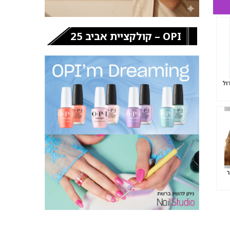
OPI – קולקציית אביב 25
ול
ר