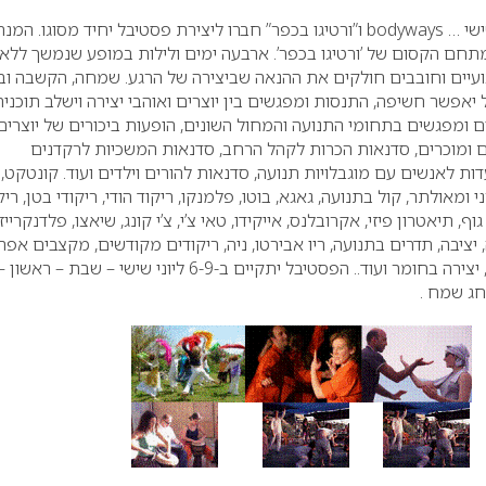
החל משישי השישי ליום שישי … bodyways ו”ורטיגו בכפר” חברו ליצירת פסטיבל יחיד מסוגו. ה
ארבעה ימים ולילות במופע שנמשך ללא
יים וחובבים חולקים את ההנאה שביצירה של הרגע. שמחה, הקשבה ובי
יאפשר חשיפה, התנסות ומפגשים בין יוצרים ואוהבי יצירה וישלב תוכנית
 ומפגשים בתחומי התנועה והמחול השונים, הופעות ביכורים של יוצרים
ים ומוכרים, סדנאות הכרות לקהל הרחב, סדנאות המשכיות לרקדנים
ת לאנשים עם מוגבלויות תנועה, סדנאות להורים וילדים ועוד.
קונטקט,
 ומאולתר, קול בתנועה, גאגא, בוטו, פלמנקו, ריקוד הודי, ריקודי בטן, ריק
, תיאטרון פיזי, אקרובלנס, אייקידו, טאי צ’י, צ’י קונג, שיאצו, פלדנקרייז,
, יציבה, תדרים בתנועה, ריו אבירטו, ניה, ריקודים מקודשים, מקצבים אפרו
יצירה בחומר ועוד..
הפסטיבל יתקיים ב-6-9 ליוני שישי – שבת – ראשו
חג שמח .