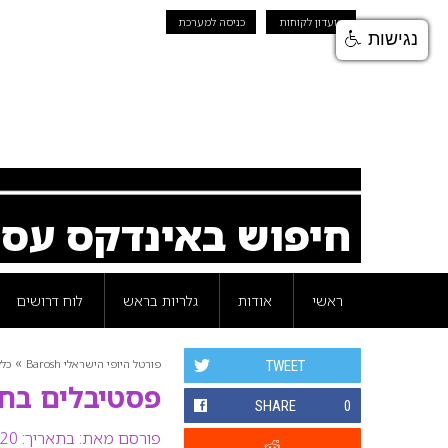
מועדון לקוחות
כניסה למערכת
נגישות
חיפוש באינדקס עס
ראשי
אודות
גלריות בראש
לוח דרושים
»
פורטל היופי הישראלי Barosh
כלל
TWEET
פסטיבלים בחג
SHARE
0
פורסם מאת:
בתאריך: 20 מאי 2008