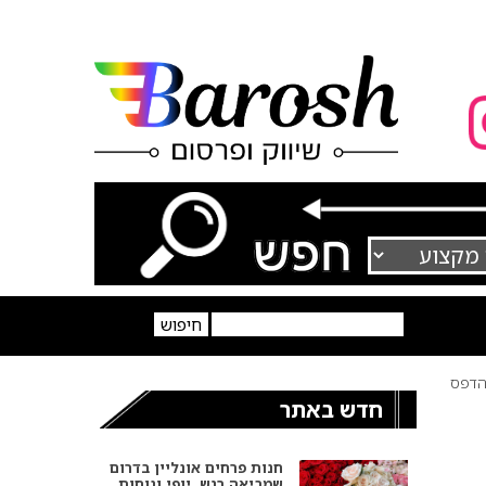
דפס
חדש באתר
חנות פרחים אונליין בדרום
שמביאה רגש, יופי ונוחות