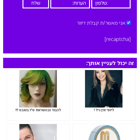
אני מאשר/ת קבלת דיוור
[recaptcha]
זה יכול לעניין אותך:
ליופי אין גיל !
לכבוד ובהשראת ט"ו בשבט !!!