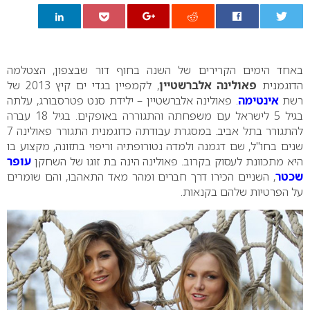
0
באחד הימים הקרירים של השנה בחוף דור שבצפון, הצטלמה
הדוגמנית
פאולינה אלברשטיין
, לקמפיין בגדי ים קיץ 2013 של
רשת
אינטימה
. פאולינה אלברשטיין – ילידת סנט פטרסבורג, עלתה
בגיל 5 לישראל עם משפחתה והתגוררה באופקים. בגיל 18 עברה
להתגורר בתל אביב. במסגרת עבודתה כדוגמנית התגורר פאולינה 7
שנים בחו"ל, שם דגמנה ולמדה נטורופתיה וריפוי בתזונה, מקצוע בו
היא מתכוונת לעסוק בקרוב. פאולינה הינה בת זוגו של השחקן
עופר
שכטר
, השניים הכירו דרך חברים ומהר מאד התאהבו, והם שומרים
על הפרטיות שלהם בקנאות.