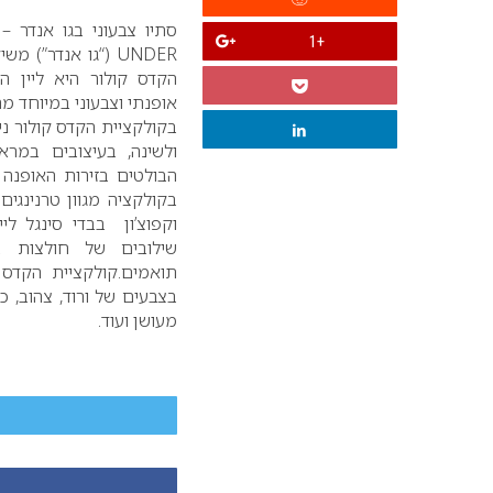
סתיו צבעוני בגו אנדר 
+1
UNDER
(“גו אנדר”) משי
הקדס קולור היא ליין ה
אופנתי וצבעוני במיוחד מ
בקולקציית הקדס קולור ני
ולשינה, בעיצובים במר
הבולטים בזירות האופנה
בקולקציה מגוון טרנינגים
וקפוצ’ון בבדי סינגל לי
שילובים של חולצות בא
תואמים.
קולקציית הקדס 
בצבעים של ורוד, צהוב, כחו
מעושן ועוד.