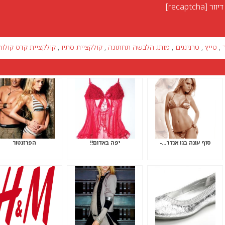
יוור
[recaptcha]
,
טייץ
,
טרנינגים
,
מותג הלבשה תחתונה
,
קולקציית סתיו
,
קולקציית קדס קולור
סוף עונה בגו אנדר…-
יפה באדום!!
הפרזנטור