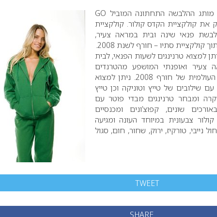
– מותג ההלבשה התחתונה המוביל
GO
ק את קולקציית הקדס קולור. קולקציית
לבשת פנאי שינה ובית במראה צעיר,
תוך קולקציית סתיו – חורף לשנת
.2008
תן למצוא טרנינגים לשעות הפנאי, לבית
אה צעיר ואופנתי המושפע מהטרנדים
 העולמית של חורף
2008
. ניתן למצוא
 עם שילובים של טייץ וטוניקה וכן טייץ
יקרה ומבחר טרנינגים מבדי פוטר עם
ורכים שונים, קפוצ’ונים ומכנסיים
קולור צבעונית במיוחד העונה ומגיעה
ל נייבי, טורקיז, ירוק, שחור, חום, סגול
TWEET
SHARE