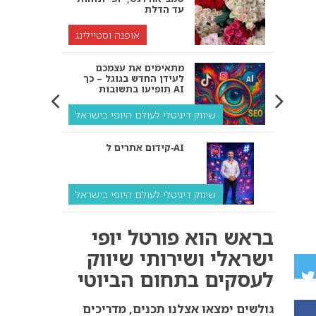
עד הדלת
אופנה וסטיילינג
מתאימים את עצמכם
לעידן החדש בגוגל – כך
תופיעו בתשובות AI
שיווק דיגיטלי לעולם היופי בישראל
קידום אתרים ל‑AI
שיווק דיגיטלי לעולם היופי בישראל
איך מנועי AI “חושבים” –
בראש הוא פורטל יופי
ולמה העסק שלך צריך
להתאים את עצמו אליהם?
ישראלי ושירותי שיווק
לעסקים בתחום הביוטי
שיווק דיגיטלי לעסקים
קידום ל‑AI לעומת קידום
גולשים ימצאו אצלנו תכנים, מדריכים