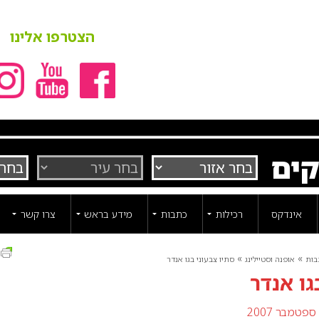
הצטרפו אלינו
קים
אינדקס
רכילות
כתבות
מידע בראש
צרו קשר
ה
»
»
בות
אופנה וסטיילינג
סתיו צבעוני בגו אנדר
גו אנדר