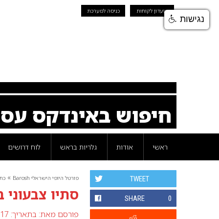
מועדון לקוחות
כניסה למערכת
נגישות
חיפוש באינדקס עס
ראשי
אודות
גלריות בראש
לוח דרושים
»
פורטל היופי הישראלי Barosh
כת
TWEET
סתיו צבעוני ב
SHARE
0
פורסם מאת:
בתאריך: 17 ספטמבר 2007