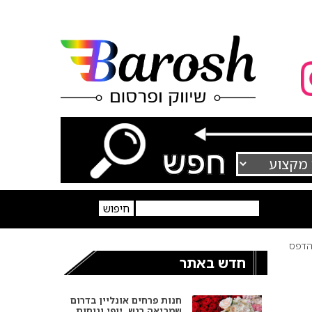
דפס
חדש באתר
חנות פרחים אונליין בדרום
שמביאה רגש, יופי ונוחות