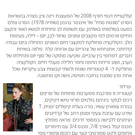
0
קולקציית דגמי חורף 2008 של המעצבת רינה צין, נוצרה בהשראת
הסרט “סונטת סתיו” של אינגמר ברגמן (שוודיה 1978). הסרט צולם
כמעט בשלמותו באולפן, עם תשומת לב מיוחדת לנושא האור והקצב:
החיים זורמים לפי מקצבים וגוונים: שחור-לבן, יום – לילה, פעימות
הלב. הקולקציה מחולקת למקצבי היום השונים: התחלה ביום עבודה
קדחתני, אתנחתא של צהריים עם ארוחה קלה מלווה בשיחת
חברים, דמדומי בין ערביים, שקיעה מתוקה של סוף יום ותחילתו של
הערב, ושוב זריחת החמה וחוזר חלילה מעגלי חיים. הקולקציה
מחולקת ל- 4 קטגוריות שונות ולשתי קבוצות צבע עיקריות שכל
אחת מהן טומנת בחובה תפיסה, גישה וקו מחשבה.
פרלוד
קטגוריה זו מורכבת ממערכות סתוויות של סריגים
רכים לבוקר ביניהם בולטים סריגי טישו דקיקים,
בגזרת צווארון עשיר, גזרה בעלת קיפולים יפנית, T
שירט עם עניבת צעיף ומגוון רחב של קרדיגנים
הניתנים ללבישה במספר דרכים. מראה מומלץ:
מכנס קפל באורך 7/8, מכנס 3/4 עם תיפורים
אדומים וז’קט ספורטיבי קצר עם רוכסן וגימורי גומי