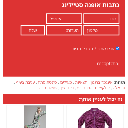
כתבות אופנה סטיילינג
אני מאשר/ת קבלת דיוור
[recaptcha]
תגיות:
אינגמר ברגמן
,
חצאיות
,
מעילים
,
סונטת סתיו
,
עניבת צעיף
,
פינאלה
,
קולקציית דגמי חורף
,
רינה צין
,
שמלת סריג
זה יכול לעניין אותך: