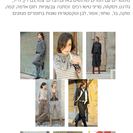
סימטריים עם תפרים מודגשים באדום.הבדים: צמר,גברדין, דריל,
גו’רגט, ויסקוזה, סריגי טישו רכים וכותנה. צבעוניות: חום אדמה, קפה,
מוקה, בז’, שחור, אפור, לבן וטקסטורות שונות בחומרים מגוונים.