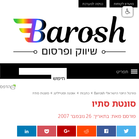
מועדון לקוחות
כניסה למערכת
תפריט
הדפס
»
»
»
פורטל היופי הישראלי Barosh
כתבות
אופנה וסטיילינג
סונטת סתיו
סונטת סתיו
פורסם מאת:
בתאריך: 26 נובמבר 2007