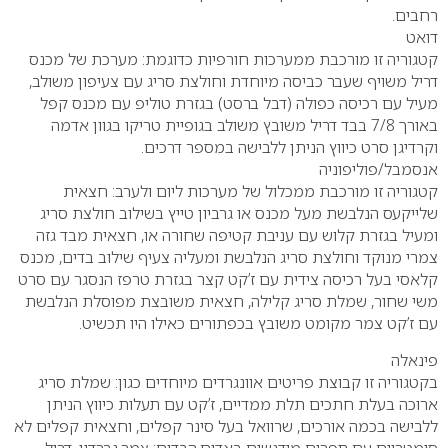
רחבים.
דואט
קטגוריה זו מורכבת ממערכות חורפיות כדוגמת: מערכת של מכנס
דריל משויף שעבר כביסה מיוחדת וחולצת סריג עם צעיפון משולב,
מעיל עם רכיסה כפולה (דבל ברסט) בגזרת טוליפ עם מכנס קפל
באורך 7/8 בבד דריל משובץ משולב בגופיית טריקו בגוון אדמה
וקרדיגן סרט כיווץ הניתן ללבישה במספר דרכים.
אנסמבל/פוליפוניה
קטגוריה זו מורכבת ממכלול של מערכות ליום ולערב: חצאית
שלייקעס הנלבשת מעל מכנס או גרביון טייץ בשילוב חולצת סריג
ומעיל בגזרת קלוש עם עניבת קטיפה שחורה או, חצאית מבד גזה
צמרי מנוקד וחולצת סריג הנלבשת ומעליה צעיף שילוב בדים, מכנס
קלאסי בעל רכיסה צידית עם ז’קט קצר בגזרת טרפז הנסגר עם סרט
משי שחור, שמלת סריג קלילה, חצאית משובצת מפוסלת הנלבשת
עם ז’קט צמר מקומט משובץ בכפתורים כאילו היו תכשיט.
פינאלה
בקטגוריה זו קבוצת פריטים אוונגרדים מיוחדים כגון: שמלת סריג
ארוכה בעלת חתכים תלת ממדיים, ז’קט עם תעלות כיווץ הניתן
ללבישה בכמה אורכים, שרוואל בעל סינר קפלים, וחצאית קפלים לא