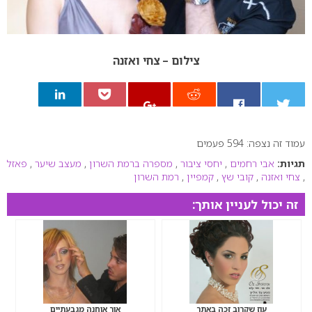
צילום – צחי ואזנה
עמוד זה נצפה: 594 פעמים
0
תגיות:
אבי רחמים
,
יחסי ציבור
,
מספרה ברמת השרון
,
מעצב שיער
,
פאזל
,
צחי ואזנה
,
קובי שץ
,
קמפיין
,
רמת השרון
זה יכול לעניין אותך:
עוז שקרוב זכה באתר
אור אוחנה מגבעתיים