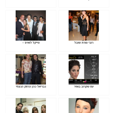
רובי פורת שובל
מייקל לואיס –
עוז שקרוב באויר
גבריאל כהן הרווק הנצחי