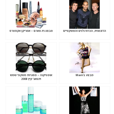
הדוגמנית, הכדורגלנים והמשקפיים
מבצע ניו-פארם – אמריקן אקספרס
מבצע Mam’z
אופטיקנה – מסגרות משקפי שמש
וינטאג’ קיץ 2008