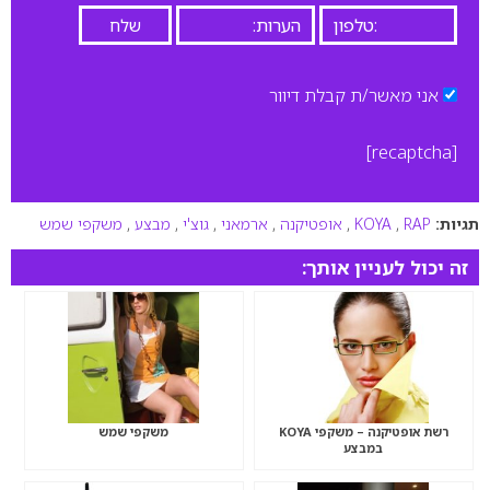
אני מאשר/ת קבלת דיוור
[recaptcha]
תגיות:
RAP
,
KOYA
,
אופטיקנה
,
ארמאני
,
גוצ'י
,
מבצע
,
משקפי שמש
זה יכול לעניין אותך:
רשת אופטיקנה – משקפי KOYA
משקפי שמש
במבצע