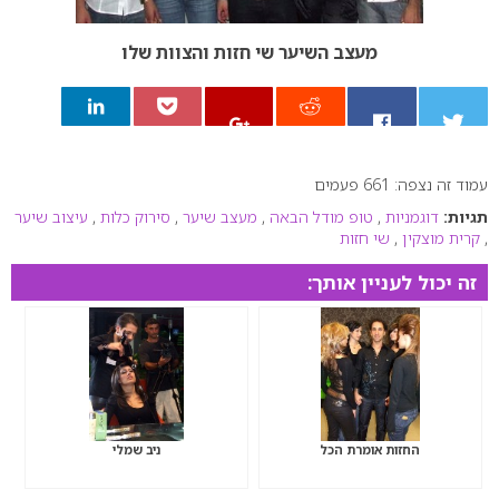
מעצב השיער שי חזות והצוות שלו
עמוד זה נצפה: 661 פעמים
0
תגיות:
דוגמניות
,
טופ מודל הבאה
,
מעצב שיער
,
סירוק כלות
,
עיצוב שיער
,
קרית מוצקין
,
שי חזות
זה יכול לעניין אותך:
החזות אומרת הכל
ניב שמלי