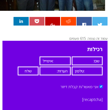
עמוד זה נצפה: 615 פעמים
0
רכילות
אני מאשר/ת קבלת דיוור
[recaptcha]