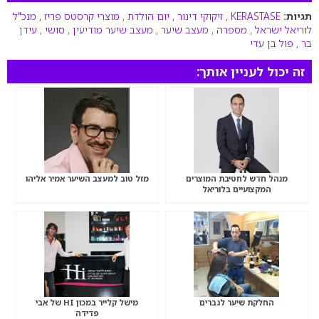
תגיות:
KERASTASE
,
זיקוקי דינור
,
יום הולדת
,
מוצרי קרסטס פריז
,
מנכ"ל
לוריאל ישראל
,
מספרה
,
מעצב שיער
,
מעצב שיער מודיעין
,
סושי
,
עידן
בר
,
פול בן עדי
זה יכול לעניין אותך:
מנהל חדש לחטיבת המוצרים
מזל טוב למעצב השיער אמיר אליהו
המקצועיים בלוריאל
החלקת שיער לגברים
מישל קלייר במכון HI של אבי
פדידה