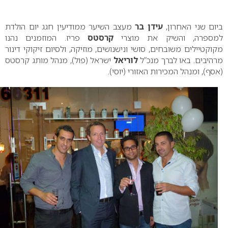
0
ביום שני האחרון,
עידן בר
מעצב השיער ממודיעין חגג יום הולדת
מספרה, והשיק את מוצרי
קרסטס
פריז. המוזמנים נהנו
מקוקטיילים משובחים, סושי ונישנושים, מוזיקה, ולסיום זיקוקי דינור
רהיבים.
באו לברך מנכ”ל
לוריאל
ישראל (פול), מנהל מותג קרסטס
(אסף), ומנהל המכירות האזורי (יוסי).