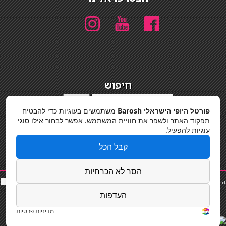
חיפוש
חיפוש
פורטל היופי הישראלי Barosh
משתמשים בעוגיות כדי להבטיח
מדיניות פרטיות
תפקוד האתר ולשפר את חוויית המשתמש. אפשר לבחור אילו סוגי
עוגיות להפעיל.
קבל הכל
הסר לא הכרחיות
החלקות שיער
|
תאורה לבית
|
פאות ותוספות שיער
|
נייל סטודיו
|
תוספות שיער
|
שף פרטי
|
כ
סאות
בר
|
קוסמטיקאית
|
כסא בר
|
פאות
|
קורס בניית ציפורניים
|
Powered by Barosh
העדפות
Designed by
Barosh 2020
מדיניות פרטיות