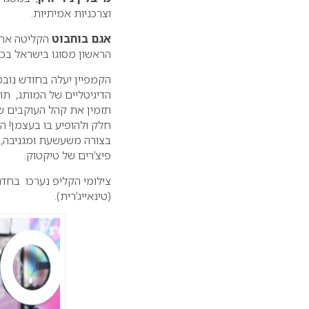
וצרכניות אמיתיות.
אגם בוחבוט
הקליטה את 
הראשון מסוגו בישראל בכי
הקמפיין יעלה בחודש נובמ
הדיגיטליים של המותג, ת
תזמין את קהל העוקבים ש
חלק ולהופיע בו בעצמן! 
בצורה משעשעת ומגניבה,
פיצ’רים של טיקטוק.
צילומי הקליפ נערכו בחדר 
(טינאייג’רית).