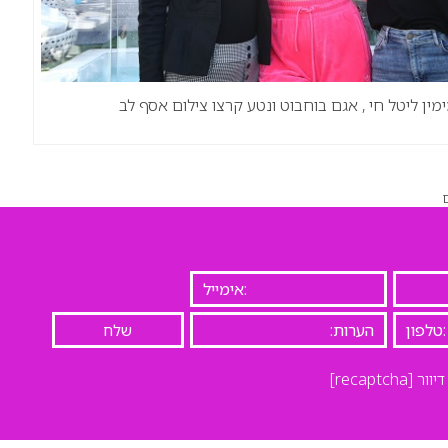
מין ליטל חי , אגם בוחבוט ונטע קרצו צילום אסף לב
יוור
[recaptcha]