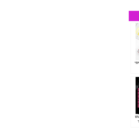
תי
תו