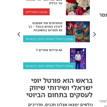
עד הדלת
אופנה וסטיילינג
מסר
מתאימים את עצמכם
לעידן החדש בגוגל – כך
תופיעו בתשובות AI
שיווק דיגיטלי לעולם היופי בישראל
קידום אתרים ל‑AI
שיווק דיגיטלי לעולם היופי בישראל
איך מנועי AI “חושבים” –
בראש הוא פורטל יופי
ולמה העסק שלך צריך
להתאים את עצמו אליהם?
ישראלי ושירותי שיווק
לעסקים בתחום הביוטי
שיווק דיגיטלי לעסקים
אומי
קידום ל‑AI לעומת קידום
גולשים ימצאו אצלנו תכנים, מדריכים
ת