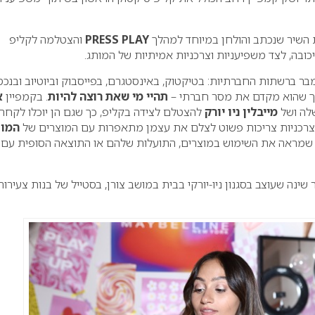
השיר שנכתב והולחן במיוחד למהלך
PRESS PLAY
והצטלמה לקליפ
כובה, לצד משפיעניות וצרכניות אמיתיות של המותג.
בר ברשתות החברתיות: בטיקטוק, באינסטגרם, בפייסבוק וביוטיוב ובנכסי
וך שהוא מקדם את מסר חברתי –
תהיי מי שאת רוצה להיות
. בקמפיין
א
לה ושל
מייבלין ניו יורק
להצטלם לצידה בקליפ, כך שגם הן יוכלו לקחת
הצרכניות צריכות פשוט לצלם את עצמן מתאפרות עם המוצרים של
המות
 שמראה את השימוש במוצרים, התועלות שלהם או התוצאה הסופית עם
שינה שעוצב בסגנון ניו-יורקי בבית במושב צורן, בסטייל של בנות צעירות