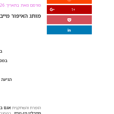
פורסם מאת:
בתאריך: 26 אוקטובר 2021
+1
מותג האיפור מייב
בש
במסג
הגיעה 
הזמרת והשחקנית
אגם ב
מייבלין ניו-יורק
, במסגרת