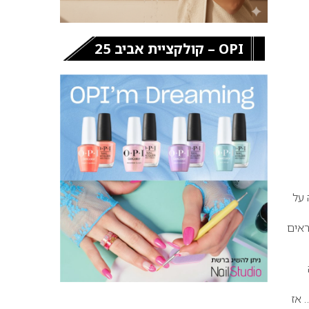
OPI – קולקציית אביב 25
 על
ראים
 אז