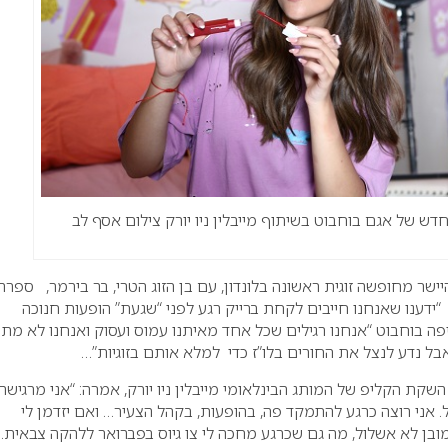
דש של אגם בוחבוט בשיתוף מייבלין ניו יורק צילום אסף לב
ישר מחופשה זוגית ראשונה בלונדון, עם בן הזוג הטרי, בר בירמר, ספרה
ידענו שאנחנו חייבים לקחת ברייק רגע לפני “שגעת” הופעות חנוכה
יפה בוחבוט “אנחנו רגילים שכל אחד מאיתנו עמוס ועסוק ואנחנו לא מת
בל נדע לנצל את החורים בלו”ז כדי למלא אותם בזוגיות”…
שקת הקליפ של המותג הבינלאומי מייבלין ניו יורק, אמרה: “אני מרגישה
 אני רוצה כרגע להתמקד פה, בהופעות, בקהל הצעיר… ואם יזדמן לי
מובן לא אשלול, מה גם שכרגע מחכה לי צו גיוס בפברואר ללהקה צבאית…