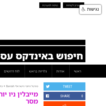
מועדון לקוחות
כניסה למערכת
נגישות
חיפוש באינדקס עס
ראשי
אודות
גלריות בראש
לוח דרושים
»
פורטל היופי הישראלי Barosh
כת
TWEET
מייבלין ניו 
SHARE
0
מסר