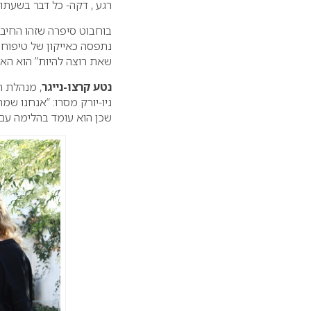
רגע , דקה- כל דבר בשעתו”
בוחבוט סיפרה שזהו החיבו
נתפסה כאייקון של טיפוח 
שאת רוצה להיות” הוא האנ
נטע קרצו-נייגר
, מנהלת 
ניו-יורק מסרו: “אנחנו ש
שכן הוא עומד בהלימה עם