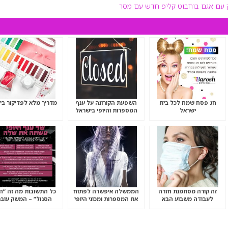
יק עם אגם בוחבוט קליפ חדש עם מסר
חג פסח שמח לכל בית
השפעת הקורונה על ענף
מדריך מלא לפדיקור ביי
ישראל
המספרות והיופי בישראל
זה קורה מסתמנת חזרה
הממשלה איפשרה לפתוח
כל התשובות מה זה “ה
לעבודה משבוע הבא
את המספרות ומכוני היופי
הסגול” – המשק עובר
למספרות
לשגרה בצל הקורונה