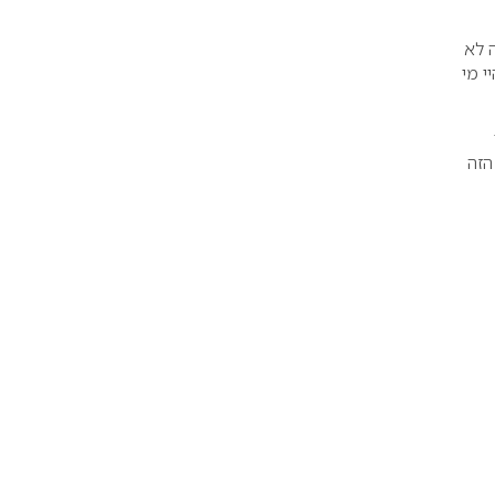
 לא
י מי
הזה