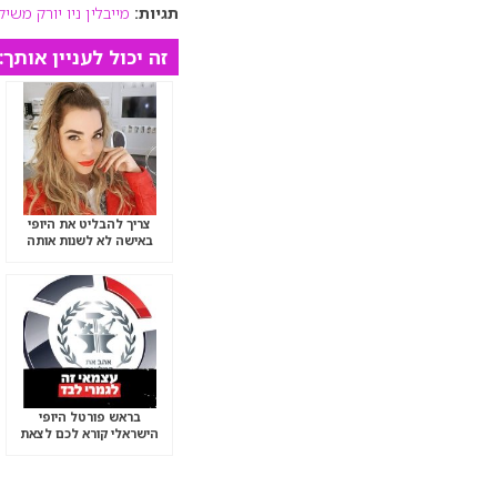
תגיות:
מייבלין ניו יורק מש
זה יכול לעניין אותך:
צריך להבליט את היופי
באישה לא לשנות אותה
בראש פורטל היופי
הישראלי קורא לכם לצאת
להפגנה הגדולה “שברתם-
תשלמו”