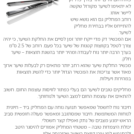
לא יתאימו לשיער מקורזל שקשה
ליישר אותו.
רוחב המחליק גם הוא נושא שיש
להתייחס אליו בבחירת מחליק
לשיער.
אם המכשיר דק מדי ייקח יותר זמן לסיים את החלקת השיער, כי יהיה
צורך לטפל בקווצות קטנות של שיער בכל פעם. רוחב של 2.5 ס”מ
בערך הרבה יותר נוח לעבודה ומהיר יותר בהשגת תוצאות – שיער
חלק.
מכשיר החלקת שיער שהוא רחב יותר מתאים רק לבעלות שיער ארוך
מאוד אשר צריכות את המכשיר הגדול יותר כדי להשיג תוצאות
במהירות ויעילות.
מחליקים טובים לשיער הם בעלי כפתור לוויסות עוצמת החום. חשוב
להתאים את עוצמת החום למצב השיער ולנוחותך.
חיבור נוח לחשמל שמאפשר תנועה נוחה עם המחליק ביד – חיונית
לנוחות המשתמשת. חיבור שמסתובב ומאפשר פעולה חופשית סביב
הראש ימנע מצבים של נתק ואפילו קצר חשמלי.
יכולת היצמדות טובה – משטחי המחליק אמורים להיסגר היטב
ולהתגמש לפי עובי קווצת השיער שהוכנסה אליו.