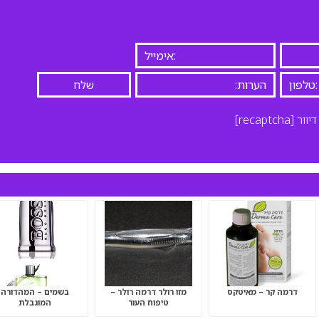
יוור
[recaptcha]
דרמה קר – מאיטקס
מזו רולר דרמה רולר –
בשמים – המהדורה
טיפוח העור
המוגבלת