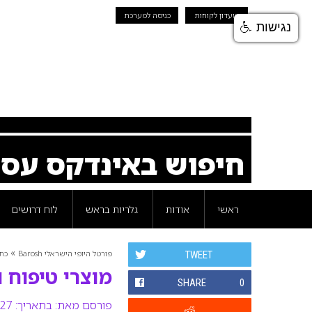
מועדון לקוחות
כניסה למערכת
נגישות
חיפוש באינדקס עס
ראשי
אודות
גלריות בראש
לוח דרושים
»
פורטל היופי הישראלי Barosh
כת
TWEET
מוצרי טיפוח וק
SHARE
0
פורסם מאת:
בתאריך: 27 נובמבר 2013