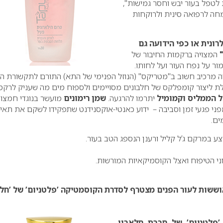
לטפל בעור יבש וחסר גמישות",
חה לרפואה סינית ולרוקחות
ונית או כפי הידועה גם
המצויה ברקמות החיבור של
ר על נפח העור ועל לחותו.
ה מרכיב חשוב ב"מטריקס" (הנוזל הפנימי של התא) התורם לתקשורת הב
ולת ליצור קומפלקס של חלבונים מסויימים ולספוח מים מה שעניק לרקמ
ל הממליס וקמומיל
יתרמו להרגעה.
שמן רימונים
מועשר בנוגדי חמצון
פני פגעי זמן וסביבה – ידוע כאנטי-אוקסנידנט שתפקידו לשקם את תאי
ים.
צע במרקם ג’ל קליל ורענן הנספג הטב בעור.
וני הטיפוח ואצל הקוסמיקאיות המורשות.
ששות לעור הפנים מצטרף לסדרת הקוסמטיקה ’פלטניום’ של ’חל
’פלטניום’ של חברת חלאבין