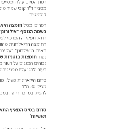
רמת המיום עולה ומסייעת 
מסביר ד"ר קובי שמיר מומ
קוסמטית.
הסרום, מכיל
חומצה היאלר
בשמה הנוסף "אילורונן"
התא. תפקידה המרכזי לשמו
החומצה ההיאלרונית מהוו
תאית. ה"אילרונן" בעל יכ
נפח.
חומצות בוטניות ש
גבוהים המגנים על העור מ
העור ולהגן עליו מפני זיהומ
סרום הילארונית פעיל, מו
מכיל: 30 מ"ל
להשיג: במרכזי היופי, במכ
סרום בסיס המאיץ התאו
תעשיות’
אל סדרת האנטי איג’ינג