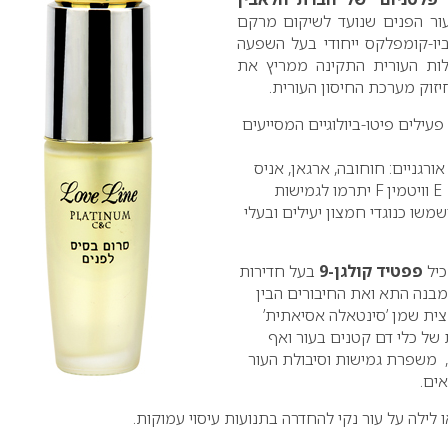
ור הפנים שנועד לשיקום מרקם
ביו-קומפלקס ייחודי בעל השפעה
לות העורית התקינה ממריץ את
יזוק מערכת החיסון העורית.
עילים פיטו-ביולוגיים המסייעים
רגניים: חוחובה, ארגאן, אניס
לצד ריכוז גבוה של ויטמין E וויטמין F יתרמו לגמישות
משו כנוגדי חמצון יעילים ובעלי
כיל
פפטיד קולגן-9
בעל חדירות
בנה התא ואת החיבורים הבין
צית שמן ’סינטאלה אסיאתית’
של כלי דם קטנים בעור ואף
ן, משפרת גמישות וסיבולת העור
ים.
 לילה על עור נקי להחדרה בתנועות עיסוי עמוקות.