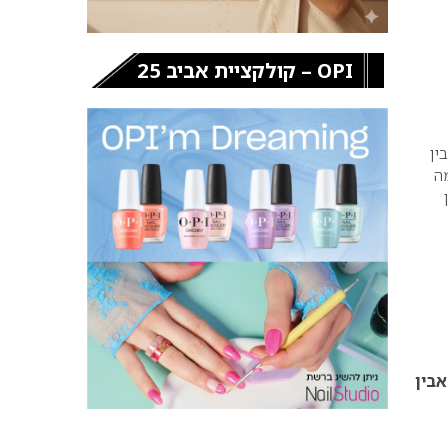
OPI – קולקציית אביב 25
ין
ה
אבין