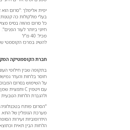
יפית אלימלך :"סרום הוא 
בעלי מולקולות כה קטנות
כל סרום מהווה בסיס מצוי
חיוני ביותר לעור הפנים".
מכיל: 40 מ"ל
להשיג במרכז הקוסמטי של יפית אלימלך ברגס
חברת הקוסמטיקה המקצו
בתקופה שבין חילופי העונו
חוסר בלחות והעדר גמישות
על השימוש בסרום המבוסס
עם ויטמין C ותמצי
ולהגברת הלחות הטבעית ב
"הסרום פותח בטכנולוגיה
מערכת הגומלין של התא. 
הידרופוביות זעירות הסופ
הלחות הבין תאית וכתוצא