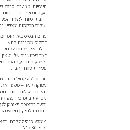
תעשיות מצטרף סרום לע
העור וגמישותו. נוכחות 
רחבת טווח לאיזון הפעי
שיקום הרקמות ומסייע בח
סרום הבסיס בעל חומרים פ
לחיזוק ממברנת התא.
שילוב של שמנים צמחיים או
משמעותית בעור הפנים ויש
פעילות טווח רחבה.
נוכחות ’קולקסיל’ רכיב המ
עמוקה לעור – משפר את מ
תאיים ביעילות גבוהה. תמ
מסייעת בתמיכה תפקודית 
ידועה כתומכת ייצור קולג
ותורמת לתיקון חידוש התא
מומלץ כבסיס לקרם יום או
מכיל 30 מ"ל