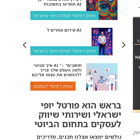
תופיעו בתשובות AI
שיווק דיגיטלי לעולם היופי בישראל
קידום אתרים ל‑AI
שיווק דיגיטלי לעולם היופי בישראל
איך מנועי AI “חושבים” –
ולמה העסק שלך צריך
להתאים את עצמו אליהם?
שיווק דיגיטלי לעסקים
קידום ל‑AI לעומת קידום
בראש הוא פורטל יופי
רגיל: איפה הכסף נמצא
באמת?
ישראלי ושירותי שיווק
לעסקים בתחום הביוטי
שיווק דיגיטלי לעסקים
חיות,
אנחנו נדאג שתופיעו
גולשים ימצאו אצלנו תכנים, מדריכים