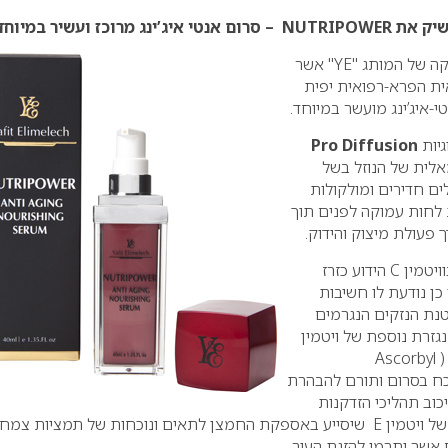
אל סדרת מוצרי הקוסמטיקה של המותג "YE" אשר
ת הפרא-רפואית יפית
-איג’ינג מועשר במיוחד.
יות
Pro Diffusion
ית של הנוזל בשל
ם חדירים ומולקולות
 לחות עמוקה לפנים תוך
 פעולת מיצוק והידוק.
NUTRIPOWER מועשר בוויטמין C הידוע כזרז
 כן נודעת לו חשיבות
טנת הנזקים הנגרמים
גזרת נוספת של ויטמין
זה הוא רכיב ה"אסקורביל" ( Ascorbyl
Tetraisop ) הנוכח בסרום ותורם להבהרת
יכוב תהליכי הזדקנות
העור. לצד אלה ריכוז גבוה של ויטמין E שיסייע באספקת החמצן לתאים ונוכחות של תמציות צמ
 אשר יתרמו להזנת העור.