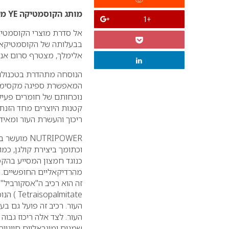
מותג הקוסמטיקה YE משיק את NUTRIPOWER – סרום אנטי איג’ינג מרוכז ועשיר במיוחד
+1
בבעלותה של הקוסמטיקאי
אלימלך, מצטרף סרום אנטי
הנוסחה מתהדרת בטכנולוג
המאפשרת ספיגה מקסימאל
נוכחותם של חומרים פעילי
קטנות היוצרים מחד הזנת
ריכוך והעשרת העור ומאידך
וכתומך ביצירת קולגן, כמו
כנוגד חמצון המסייע בהק
מהרדיקאליים החופשיים. נ
almitate
העור. רכיב זה פועל גם בע
שמנים ומינראליים חיוניים