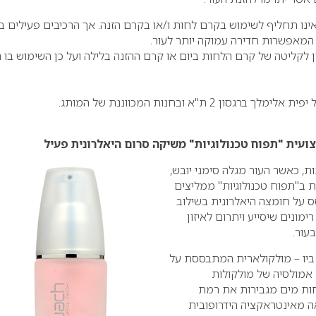
אינו תחליף לשימוש בקרם לחות ו/או בקרם הזנה. אך הרכיבים פעילים בו
 המאפשרות חדירה עמוקה יותר לעור.
ן לקליטה של קרם הלחות ביום או קרם ההזנה בלילה ועל כן השימוש בו ה
ון 2 ת"א ובחנות המכווננת של המותג.
עית "תפוח טכנולוגיות" משיקה סרום היאלרונית פעיל
ת, כאשר העור מגלה סימני יובש,
 ב"תפוח טכנולוגיות" ממליצים
 על חומצה היאלרונית בשילוב
ת שמן רימונים שיסייע ויתרום לאיזון
עור.
 ביו – מולקולארית המתבססת על
אמולסיה של מולקולות
חות מים מגבירות את רמת
ה מאינטראקציה הידרופובית