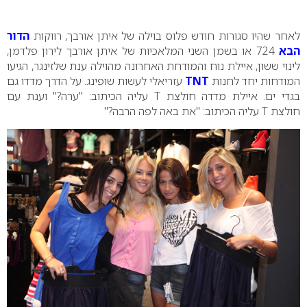
0
לאחר שהיו סגורות חודש פלוס בוילה של איתן אורבך, רווקות
הדור
הבא
724 או בשמן השני המלאכיות של איתן אורבך לירון פלדמן,
לינוי ששון, איילת נוח והמודחת האחרונה מהוילה ענת שלזינגר, הגיעו
המודחות יחד לחנות
TNT
עזריאלי לעשות שופינג.
על הדרך מדדו גם
בגדי ים. איילת מדדה חולצת
T
עליה הכיתוב: "ערה?" וענת עם
חולצת
T
עליה הכיתוב: "את באה לפה הרבה?"