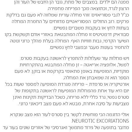
ממנה הם ילדים. במצבים של מתח, גובר הן היובש של העור והן
הרצון לגרד, וכתוצאה מכך הפריחה מחמירה.
כנ”ל לגבי פסוריאזיס: זוהי מחלה עורית שמלווה לא פעם גם בדלקת
פרקים. רוב החולים הפסוריאטיים מדווחים על החמרת המחלה
בעתות לחץ או בעקבות משברים נפשיים.
סבוראיק דרמטיטיס זו מחלה המתבטאת באזורי אודם וקשקשת בקו
השיער הקדמי, גבות וזוויות האף. המחלה בעלת מהלך כרוני ונוטה
להחמיר בעונות מעבר ובמצבי לחץ נפשיים.
ויש מחלות עור שעלולות להתפרץ לראשונה בעקבות סטרס.
למשל, אלופציה אריאטה – זן מחלה המתבטא בהתקרחויות
מוקדיות, המופיעות באופן פתאומי בקרקפת או בזקן. לא פעם
הספר הוא זה שמאבחן את המחלה;
אורטיקריה או סרפדת – פריחה מגרדת המופיעה למספר שעות בכל
יום היא עוד אחת מהמחלות המופיעות לראשונה בתקופות של
סטרס נפשי; גרד כללי ללא פריחה, כשכל הבדיקות תקינות ואינן
מצביעות על סיבה אחרת, מבטא לא פעם מצב דיכאוני כרוני.
אולי הדוגמה הכי מוחשית לקשר בין סטרס לעור הוא מצב שנקרא
NEUROTIC EXCORIATIONS.
מדובר בתופעה של גירוד מתמשך ואגרסיבי של אזורים שונים בעור עד