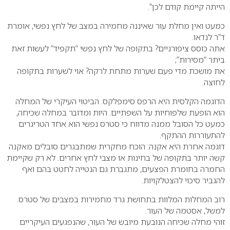
הייתה קיימת קודם לכן”.
כמעט ואין מחלת עור שאיננה מחמירה במצב של לחץ נפשי, אומרת
ד”ר לנדאו.
אתה כוסס ציפורניים? בתקופה של לחץ נפשי “תקפיד” לעשות זאת
ביתר “מסירות”;
את מושכת מדי פעם שערות מתחת לרקה? אוי לשערות בתקופה
לחוצה.
הדוגמה הקלסית היא הרפס סימפלקס. הביטוי העיקרי של המחלה
הוא הופעת שלפוחיות על השפתיים. היות ומדובר במחלה שכיחה,
כמעט כל הסובל ממנה מדווח כי סטרס נפשי הוא אחד הטריגרים
להתעוררות ההתקף.
דוגמה אחרת היא אקנה: הוכח מחקרית שמתבגרים סובלים מאקנה
קשה יותר בתקופה של בחינות או מצבי לחץ אחרים. לא רק שקיימת
החמרה בחומרת הפצעים, מתגברת גם הנטייה לחטט בהם ואף
להגביר סיכוי להצטלקויות.
רוב המחלות המלוות בתחושת גרד מחמירות במצבים של סטרס.
למשל, אסטמה של העור.
זוהי מחלה שכיחה הנובעת מיובש של העור, שהנפגעים העיקריים