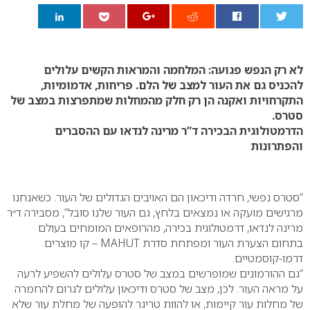
0
לא רק הנפש פגועה: המלחמה והמראות הקשים עלולים
להכניס גם את העור למצב של הלם. פריחות, אדמומיות,
התקרחויות ואקנה הן רק חלק מהמחלות שמתפרצות במצב של
סטרס.
הדרמטולוגית הבכירה
ד”ר מרינה לנדאו עם ההסברים
והפתרונות
“סטרס נפשי, חרדה ודיכאון הם האויבים הגדולים של העור. כשאנחנו
מרגישים מועקה או נמצאים בלחץ, גם העור שלנו סובל”, מסבירה ד״ר
מרינה לנדאו, דרמטולוגית בכירה, מהרופאים המומחים בעולם
בתחום הצערת העור ומפתחת סדרת MAHUT – קו מוצרים
דרמו-קוסמטיים.
“גם ההורמונים שמופרשים במצב של סטרס עלולים להשפיע לרעה
על מראה העור. לכן, מצב של סטרס ודיכאון עלולים לגרום להחמרה
של מחלות עור קיימות, או להוות טריגר להופעה של מחלת עור שלא