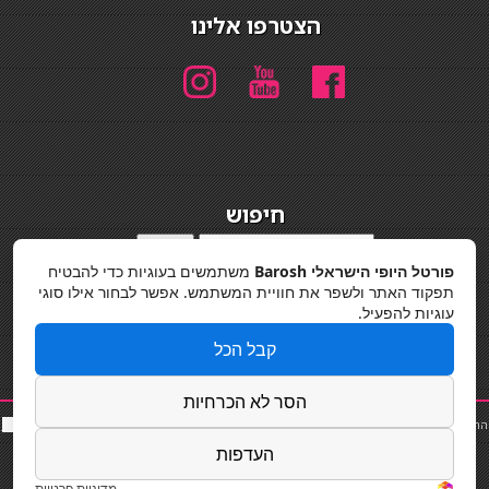
הצטרפו אלינו
חיפוש
חיפוש
פורטל היופי הישראלי Barosh
משתמשים בעוגיות כדי להבטיח
מדיניות פרטיות
תפקוד האתר ולשפר את חוויית המשתמש. אפשר לבחור אילו סוגי
עוגיות להפעיל.
קבל הכל
הסר לא הכרחיות
החלקות שיער
|
תאורה לבית
|
פאות ותוספות שיער
|
נייל סטודיו
|
תוספות שיער
|
שף פרטי
|
כ
סאות
בר
|
קוסמטיקאית
|
כסא בר
|
פאות
|
קורס בניית ציפורניים
|
Powered by Barosh
העדפות
Designed by
Barosh 2020
מדיניות פרטיות