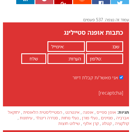
עמוד זה נצפה: 537 פעמים
0
כתבות אופנה סטיילינג
אני מאשר/ת קבלת דיוור
[recaptcha]
תגיות:
אופן ספייס
,
אופנה
,
אינטרנט
,
הסטייליסטית הלאומית
,
יחזקאל
אברביה
,
מגזינים
,
נעלי מורן
,
נעלי נוחות
,
סנדרה רינגלר
,
עיתונות
,
קולקציה
,
קטלוג
,
קרן אלוף
,
שילוט חוצות