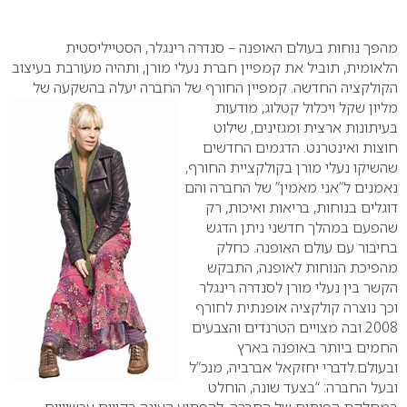
0
מהפך נוחות בעולם האופנה – סנדרה רינגלר, הסטייליסטית
הלאומית, תוביל את קמפיין חברת נעלי מורן, ותהיה מעורבת בעיצוב
הקולקציה החדשה. קמפיין החורף של החברה יעלה בהשקעה של
מליון שקל ויכלול קטלוג, מודעות
בעיתונות ארצית ומגזינים, שילוט
חוצות ואינטרנט.
הדגמים החדשים
שהשיקו נעלי מורן בקולקציית החורף,
נאמנים ל”אני מאמין” של החברה והם
דוגלים בנוחות, בריאות ואיכות, רק
שהפעם במהלך חדשני ניתן הדגש
בחיבור עם עולם האופנה. כחלק
מהפיכת הנוחות לאופנה, התבקש
הקשר בין נעלי מורן לסנדרה רינגלר
וכך נוצרה קולקציה אופנתית לחורף
2008 ובה מצויים הטרנדים והצבעים
החמים ביותר באופנה בארץ
ובעולם.לדברי יחזקאל אברביה, מנכ”ל
ובעל החברה: “בצעד שונה, הוחלט