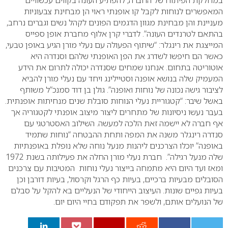
במחלקת הפיתוח של החברה, להפתיע העונה בקווים עכשוויים
המאפשרים לנוחות לקבל קו אופנתי ראוי הן מבחינת צבעוניות
מעניינת והן מבחינת מגוון הדגמים הפונים לקהל נשים וגברים נרחב,
בהתאם לטרנדים העונה”. לדברי קרן אלוף מחברת אופן ספייס
המייצגת את רינגלר: “שיתוף הפעולה עם נעלי מורן הגיע באופן טבעי,
כאשר הם חיפשו לשדרג את הפן האופנתי שלהם וסנדרה היא
אוטוריטה בתחום. אנחנו שמחים שסנדרה יכולה לתרום את הידע
המעמיק שלה בנושא אופנה וסטיילינג ויחד עם נעלי מורן להביא
לציבור גישה נכונה של נוחות ואופנה”. גולן בן דוד סמנכ”ל משותף
באשל שיבר: “קטגוריית נעלי הנוחות סובלת שנים מנחיתות אופנתית.
בעבר נעשו ניסיונות של מתחרים ליצור מיצוב אופנתי לקטגוריה אך
אף חברה לא יישמה זאת הלכה למעשה. השילוב האסטרטגי עם
סנדרה רינגלר משנה את המפה ותחת ההבטחה “נוחות שתמיד
באופנה” יוכלו הצרכנים ליהנות מנעל נוחה שלא נופלת באופנתיות
שלה מנעל רגילה”. חברת נעלי מורן החלה את פעילותה בשנת 1972
ומאז ועד היום היא מתמחה בייצור נעלי נוחות המטיבות עם צרכנים
הסובלים מבעיות ברכיים, בעיות כף הרגל וקרסול, בעיות דורבן וכן
בעיות גפיים שונות. העיצוב הייחודי של הנעליים בא להקל על סבלם
של הנועלים אותם, ולשפר את תפקודם בחיי היום יום.