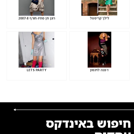
לילך קריסטל
רונן חן סתיו-חורף 2007-8
דפנה לוינסון
LETS PARTY
חיפוש באינדקס