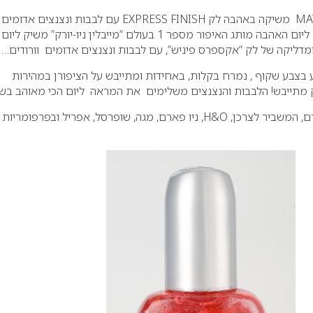
MA
משיקה באהבה לק
EXPRESS FINISH
עם לבבות ונצנצים אדומים
ליום האהבה מותג האיפור מספר 1 בעולם “מייבלין ניו-יורק” משיק ליום
מדליקה של לק “אקספרס פיניש”, עם לבבות ונצנצים אדומים
וורודים…
בצבע שקוף , נמרח בקלות, באחידות ומתייבש על הציפורן במהירות
את המראה
ליום הכי מאוהב בשנ
, המשביר לצרכן,
H&O
, ניו פארם, מגה, שופרסל, אפריל ובפרפומריות