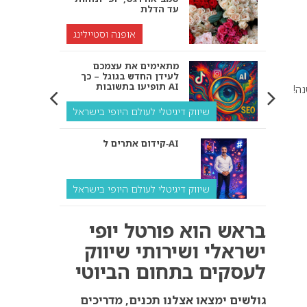
עד הדלת
אופנה וסטיילינג
מתאימים את עצמכם
לעידן החדש בגוגל – כך
תופיעו בתשובות AI
ה!
שיווק דיגיטלי לעולם היופי בישראל
קידום אתרים ל‑AI
שיווק דיגיטלי לעולם היופי בישראל
איך מנועי AI “חושבים” –
בראש הוא פורטל יופי
ולמה העסק שלך צריך
להתאים את עצמו אליהם?
ישראלי ושירותי שיווק
לעסקים בתחום הביוטי
שיווק דיגיטלי לעסקים
קידום ל‑AI לעומת קידום
גולשים ימצאו אצלנו תכנים, מדריכים