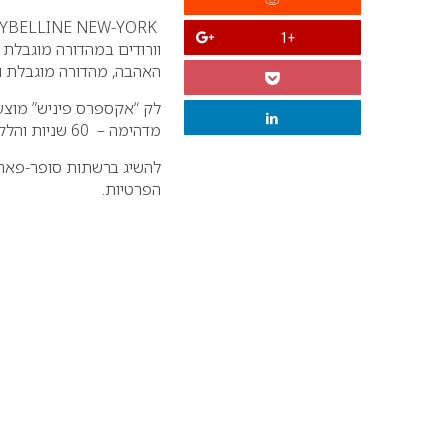
YBELLINE NEW-YORK
+1
וורודים במהדורה מוגבלת
האהבה, מהדורה מוגבלת ו
לק “אקספרס פיניש” מוצע 
מדהימה –
60 שניות והלק מתייבש! הלבבות והנצנצים משלימים
להשיג ברשתות סופר-פארם
הפרטיות.