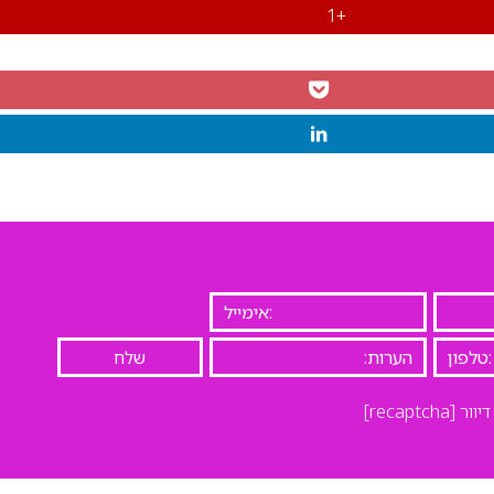
+1
יוור
[recaptcha]