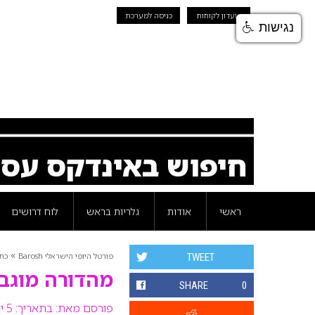
מועדון לקוחות
כניסה למערכת
נגישות
חיפוש באינדקס עס
ראשי
אודות
גלריות בראש
לוח דרושים
»
פורטל היופי הישראלי Barosh
כת
TWEET
מהדורה מוגב
SHARE
0
פורסם מאת:
בתאריך: 5 ינואר 2009