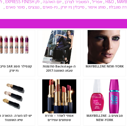
MAYB
,
H&O
,
אפריל
,
המשביר לצרכן
,
יום האהבה
,
לק EXPRESS FINISH
,
לק
רה מוגבלת
,
מותג איפור
,
מייבלין ניו יורק
,
ניו-פארם
,
נצנצים
,
סופר פארם
,
MAYBELLINE NEW-YORK
ה-Backstage מתצוגות
קונסילר ספוג AR
שבוע האופנה 2017
ניו יורק
בניו-יורק
מבצעים ב- MAYBELLINE
אסתי לאודר – סדרת
יש לנו הערה- ההארה ה
NEW-YORK
שפתונים עמידים
שיא האופנה!