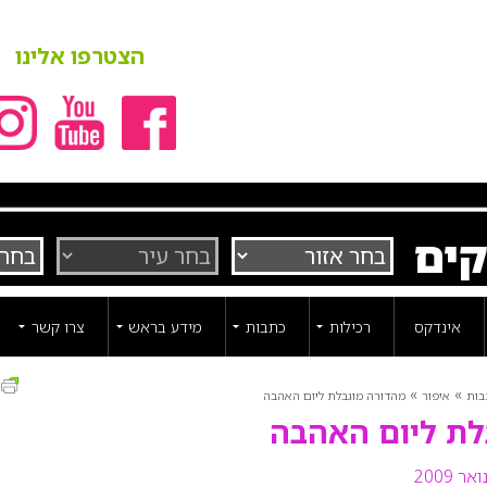
הצטרפו אלינו
קים
אינדקס
רכילות
כתבות
מידע בראש
צרו קשר
ה
»
»
בות
איפור
מהדורה מוגבלת ליום האהבה
לת ליום האהבה