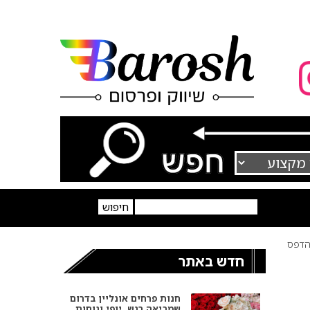
דפס
חדש באתר
חנות פרחים אונליין בדרום
שמביאה רגש, יופי ונוחות