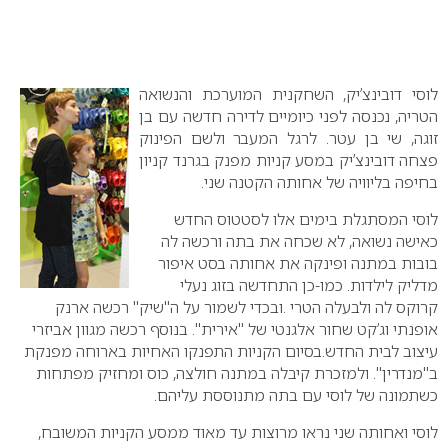
לוסי דובינצ’יק, השחקנית המוערכת והנשואה
הטריה, נכנסה לפני כיומיים לדירה חדשה עם בן
זוגה, שי בן עטר.
לרגל המעבר ולשם הפינוק
פצחה דובינצ’יק במסע קניות מפנק בגרנד קניון
בחיפה בליוויה של אחותה הקטנה שני.
לוסי המסתגלת בימים אלו לסטטוס החדש
כאישה נשואה, לא שכחה את בתה ורכשה לה
בובות במתנה ופינקה את אחותה בסט איפור
מדליק לילדות. כמו-כן התחדשה בזוג נעלי
קרוקס לה ולבעלה הטרי .ובכדי לשמור על ה"שיק" רכשה ארנק
אופנתי וג’קט שחור אלגנטי של "אירית". בנוסף רכשה מגוון אביזרי
עיצוב לבית החדש.בסיום הקניות התפנקו האחיות בארוחה מפנקת
ב"מנדרין". ולמזכרת קיבלה במתנה חולצה, כוס ומחזיק מפתחות
כשתמונה של לוסי עם בתה מתנוססת עליהם.
לוסי ואחותה שני נראו מרוצות עד מאוד ממסע הקניות המשובח,