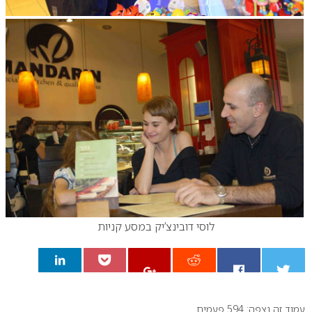
לוסי דובינצ’יק במסע קניות
עמוד זה נצפה: 594 פעמים