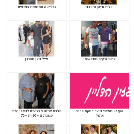
דלית זריהן והקבב
ג’ולייטה מתנחמת בשופינג
ליאור נרקיס מתפאנפן
אייל גולן מפרגן
Segol מעצבי שיער בטקס פרסי
סלבס ארצנו מצדיעים לכוכבי הרוק
אופיר
משנות ה – 60 וה – 70