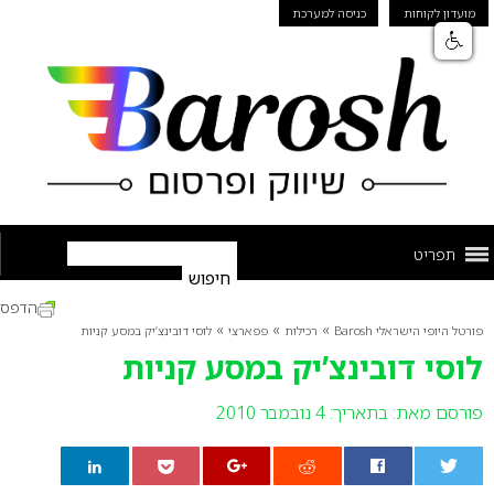
מועדון לקוחות
כניסה למערכת
תפריט
הדפס
»
»
»
פורטל היופי הישראלי Barosh
רכילות
פפארצי
לוסי דובינצ’יק במסע קניות
לוסי דובינצ’יק במסע קניות
פורסם מאת:
בתאריך: 4 נובמבר 2010