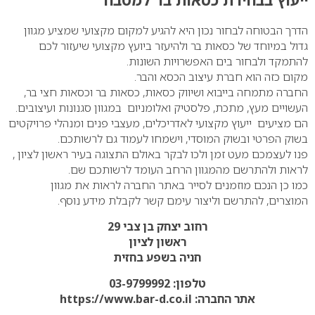
הדרך הבטוחה לבחור נכון היא להגיע למקום מקצועי שמציע מגוון
גדול במיוחד של כסאות בר ולהיעזר ביועץ מקצועי שיעזור לכם
להתמקד ולבחור בים האפשרויות השונות.
מקום כזה הוא חברת עיצוב הכסא והבר.
החברה מתמחה בייבוא ושיווק כסאות,
כסאות בר
וכסאות חצי בר,
העשויים מעץ, מתכת, פלסטיק ואלומניום במגוון סגנונות ועיצובים.
הם מציעים ייעוץ מקצועי לאדריכלים, מעצבי פנים ומנהלי פרויקטים
בשוק הפרטי ובשוק המוסדי, וישמחו לעמוד גם לרשותכם.
פנו לעצמכם מעט זמן ולכו לבקר באולם התצוגה בעיר ראשון לציון ,
לראות ולהתרשם מהמגוון הרחב העומד לרשותכם שם.
כמו כן הנכם מוזמנים לסייר באתר החברה לראות את מגוון
המוצרים, להתרשם וליצור עימם קשר לקבלת מידע נוסף.
רחוב יצחק בן צבי 29
ראשון לציון
חניה בשפע בחזית
טלפון:
03-9799992
אתר החברה:
https://www.bar-d.co.il