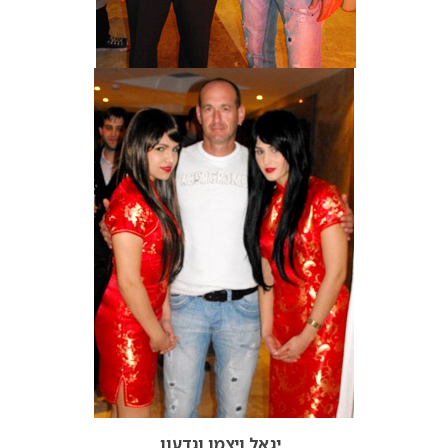
יגאל ויצמן וגדעון