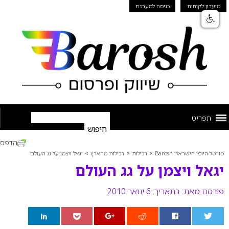
מועדון לקוחות
כניסה למערכת
תפריט
הדפס
»
»
»
פורטל היופי הישראלי Barosh
רכילות
רכילות מהארץ
יגאל ויצמן על גג העולם
יגאל ויצמן על גג העולם
פורסם מאת:
בתאריך: 6 ינואר 2010