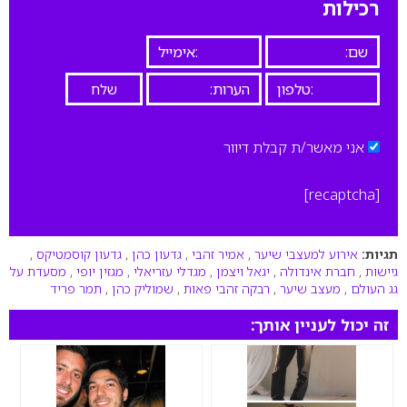
רכילות
אני מאשר/ת קבלת דיוור
[recaptcha]
תגיות:
אירוע למעצבי שיער
,
אמיר זהבי
,
גדעון כהן
,
גדעון קוסמטיקס
,
גיישות
,
חברת אינדולה
,
יגאל ויצמן
,
מגדלי עזריאלי
,
מגזין יופי
,
מסעדת על
גג העולם
,
מעצב שיער
,
רבקה זהבי פאות
,
שמוליק כהן
,
תמר פריד
זה יכול לעניין אותך: