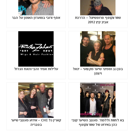
שוורצקופף פרופשיונל – הדרכת
אסף ורובי במועדון האומן על הבר
אביב קיץ 2012
בטן גב וסמינר שיער מקצועי – יגאל
עלילות אמיר זהבי והאח הגדול
ויצמן
בא לחוות וללמוד: מעצב השיער קובי
קארין גל CHI – אירוע מעצבי שיער
כהן באירוע של שוורצקופף
בטבריה
פרופשיונל