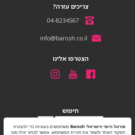
צריכים עזרה?
04-8234567
info@barosh.co.il
הצטרפו אלינו
חיפוש
חיפוש
פורטל היופי הישראלי Barosh
משתמשים בעוגיות כדי להבטיח
מדיניות פרטיות
תפקוד האתר ולשפר את חוויית המשתמש. אפשר לבחור אילו סוגי