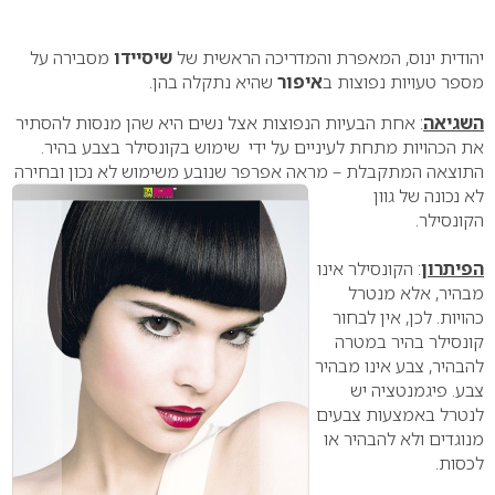
0
יהודית ינוס, המאפרת והמדריכה הראשית של
שיסיידו
מסבירה על
מספר טעויות נפוצות ב
איפור
שהיא נתקלה בהן.
השגיאה
: אחת הבעיות הנפוצות אצל נשים היא שהן מנסות להסתיר
את הכהויות מתחת לעיניים על ידי שימוש בקונסילר בצבע בהיר.
התוצאה המתקבלת – מראה אפרפר שנובע משימוש לא נכון ובחירה
לא
נכונה של גוון
הקונסילר.
הפיתרון
: הקונסילר אינו
מבהיר, אלא מנטרל
כהויות. לכן, אין לבחור
קונסילר בהיר במטרה
להבהיר, צבע אינו מבהיר
צבע. פיגמנטציה יש
לנטרל באמצעות צבעים
מנוגדים ולא להבהיר או
לכסות.