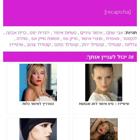
[recaptcha]
תגיות:
אבי שחם
,
איפור עיניים
,
טעויות איפור
,
יהודית ינוס
,
כרית אבקה
,
לנקסטר
,
מאפרת
,
מוצרי איפור
,
מייק אפ
,
ספוגית מייק אפ
,
פודרה
,
צלליות
,
קונסילר
,
קונסילר ירוק
,
קונסילר כתום
,
קונסילר צהוב
,
שיסיידו
זה יכול לעניין אותך:
שיסיידו – טיפ איפור לחג שבועות
המדריך לאיפור כלות