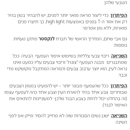
הטבעי שלהן.
הפיתרון
: כדי ליצור מראה מואר יותר לפנים, יש להבהיר בטון בהיר
רק את אזור ה-T בפנים באמצעות high light, כך תיצרו פנים
מוארות, ללא גוון אפרפר.
גם אבי שחם, המדריך הראשי של חברת
לנקסטר
מתקן טעויות
נוספות:
השגיאה
: ריבוי צבעי צלליות בשימוש איפור העפעף. הבעיה: ככל
שמתבגרים מבנה העפעף “צונח” וריבוי צבעים עליו כמעט ואינו
נראה לעין, הוא יוצר ערבוב צבעים והמראה המתקבל מקושקש מדי
וכבד.
הפיתרון
: ככל שהעפעף מבוגר יותר – יש להמעיט במגוון הצבעים
שבוחרים: צבע אחד בהיר להארת העין וצבע אחד כהה לעפעף עצמו
(זה בהחלט יכול להיות בצבע הבגד שלכן- למעוניינות להתאים את
האיפור לבגד).
השגיאה
: ישנן נשים הסבורות שזה לא מחייב להסיר מייק-אפ לפני
השינה.