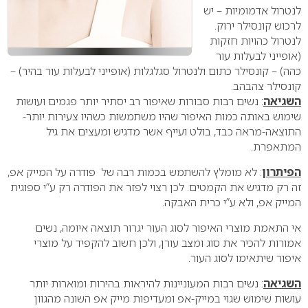
לנטרול אדמומיות – יש
לרכוש קונסילר ירוק.
לנטרול כהויות חזקות
(אופייני לבעלות עור
כהה) – קונסילר כתום ולנטרול סגלגלות (אופייני לבעלות עור בהיר) –
קונסילר צהבהב.
השגיאה
: נשים רבות סבורות שאיפור רב יסתיר יותר פגמים ועושות
שימוש באותה כמות האיפור שהיו משתמשות כשהיו צעירות יותר-
התוצאה-מראה כבד, בולט ועייף אשר מדגיש ומעצים את גיל
המתאפרת.
הפיתרון
: לא מומלץ להשתמש בכמות רבה של פודרה על המייק אפ,
זה רק מדגיש את הקמטים. לכן רצוי לפזר את הפודרה רק ע”י ספוגית
המייק אפ, ולא ע”י כרית האבקה.
אי התאמת מוצרי האיפור לסוג העור יגרור תוצאה איומה, נשים
אמורות להכיר את סוג ומצב עורן, ולכן חשוב להקפיד על מוצרי
איפור שיתאימו לסוג העור.
השגיאה
: נשים רבות המעוניינות להיראות בהירות ומוארות יותר
עושות שימוש שגוי במייק-אפ ומעדיפות מייק אפ השונה מהגוון