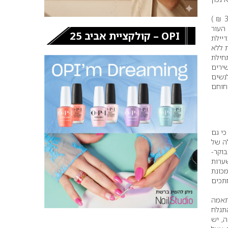
שלב אבחון העור מומלץ מאד לא לדלג על שלב זה ולהשקיע מעט זמן (כשעה) ומעט כסף (עד 300 ₪ )
העור
OPI – קולקציית אביב 25
דיילת
ת ללא
תחילת
ירים
נשים
חוחם
כי גם
ה של
בוקר-
ערות
מכונת
תכים
תאמה
התגלח
, יש