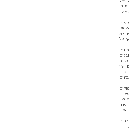
 אצל
צמיחת
וצאה
פשוף
פסיק
את לא
קל על
ר גפן
בלים
ת השומן
 ע”י
ומים
בונים
וקים
יפוח
 מספר
גירוי
אזור
לחות
ברים