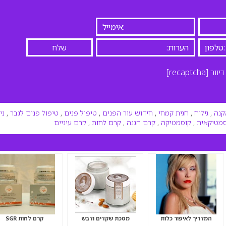
יוור
[recaptcha]
קנה
,
גילוח
,
חגית קמחי
,
חידוש עור הפנים
,
טיפול פנים
,
טיפול פנים לגבר
,
ני
מטיקאית
,
קוסמטיקה
,
קרם הגנה
,
קרם לחות
,
קרם עיניים
המדריך לאיפור כלות
מסכת שקדים ודבש
קרם לחות SGR