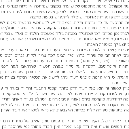
ליהם כדי שלא תיגרם דלקת. תופעה של צמיחת שערות מתחת לעור (שכיחה
שה ומקורזל), נגרמת מחספוס של שיערה במקום שנחתכה, או גילוח כנגד כיוון 
ה שערה חדשה איננה מזדקרת מבעד לזקיק, אלא נשארת מתחת לפני העור וכת
ביב הזקיק ונפיחות אדומה, שיכולה להתפרש בטעות כאקנה.
את התופעה עד כדי גרימת צלקת. במצב זה יש להשתמש בתכשיר פילינג לש
 יום להסרת תאים מתים ושחרור השערה התקועה. אם אין שיפור מומלץ לה
 לפרק זמן מסוים. למי שמתגלח במכונת גילוח מטעמים הלכתיים ואלה שבכל ז
נת הגילוח, מומלץ מאד למרוח תכשיר מתאים לפני הגילוח שמרכך את השיער ומ
 יוצע לך במסגרת האבחון.
יצה לבצע שלב זה לאחר הגילוח ורצוי מאד פעם נוספת בערב. די אם תעבירו צמ
נים לאחר יום של שהיה בחוץ ומיד תבינו למה צריך לנקות. גברים רבים סו
מנקבוביות מורחבות באזורי ה-T (מצח, אף, סנטר), משמנוניות יתר הנובעת מפעילות של בלוטו
חורות (קומדונים). הקפדה על ניקוי בעזרת תכשיר, שהותאם לעור הפנים
מים, תסייע למנוע את כל אלה ולשמור על עור בוהק ומזמין. שטיפה בסבון 
תועלת, כי היא גורמת לייבוש העור. ניתן להשיג את תכשירי הניקוי בצורת מג
עיל ומהיר.
יוון שאזור זה הוא בעל העור הדק ביותר וקמטי ההבעה והחיוך באזור זה עמ
, יש למרוח קרם עניים המיועד לאזור זה ושהותאם לך ע”י הקוסמטיקאית. ט
נוטה להזדקנות מוקדמת ביחס לאזורי פנים אחרים, ישתלם בטווח הארוך ויוריד
גי. את הקרם יש לפזר מתחת לעיין, מבלי להגיע לשקית הדמע (בכדי לא ליצור 
שה בתנועות טפיחה קלות בכריות האצבעות. לא כדאי למשוך את העור העדין ב
גנה: לאחר השלב הקצר של מריחת קרם עניים מגיע השלב של מריחת קרם ה
ית הנשים עושות זאת דרך קבע ומאחר ואין הבדל מהותי כפי שהוסבר בין ג