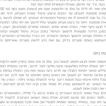
 בעור, גרד, עור מדמם, שערות הנשארות תחת העור ועוד.
אית מוסמכת לאבחון עור הפנים וביצוע טיפול. מטרת האבחון, זיהוי סוג 
בל, על מנת להתאים לו את הטיפול והתכשירים הנכונים. לא מומלץ להיעזר ב
ית מוסמכת. ויתור על ביצוע אבחון מקצועי עלול להפוך את יתר שלבי התוכני
 לבצע ניקוי יסודי, הסרת תאים מתים, הוצאת שחורים (קומדונים), רענון, 
מובן הדרכה מקצועית להמשך הטיפול במכון ובבית. טיפול מקצועי ובתכש
ת התחלה מצוינת להמשך השיפור והשדרוג. אין הבדל בתכשירים המיועדים ל
 להשתמש באתם מוצרים בדיוק. עם זאת ניתן להשיג מוצרים שאריזתם וני
 ביום:
ראשונה אותה תבצע וחשוב לבצעה נכון. שלב זה אינו נספר במניין חמש הדקות 
יום. פעולת הגילוח כשלעצמה איננה מזיקה לעור. להיפך, מדובר בפעולת השל
פילינג מכאני יומיומי המגלה עור חדש. כיצד נעשה זאת נכון: התגלח בנוחות ב
נזק ומראה מרושל. יש לשטוף את הפנים במים חמימים על מנת לרכך את הש
’ל גילוח איכותי ובעל תכונות ריכוך. עדיף להתגלח בסכיני גילוח – הסכין של 
פי השיער. יש להשתמש בסכין חד מאחר וסכין קהה יכול לגרום לשריטות, ח
 את הסכין אחת לשבוע.
ים בעלי מספר להבים העובדים בו זמנית ברטט ע”י סוללה ,המאפשרים ה
ולתווי הפנים תוך מניעת חתכים, אפילו באזור הצוואר והגרוגרת. להקפיד ל
ר ולא כנגד, במיוחד בצוואר ומתחת לסנטר! אם אתה סובל מפצעונים או אקנה