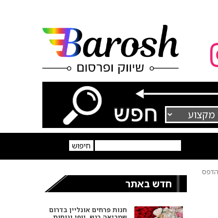
דפס
חדש באתר
חנות פרחים אונליין בדרום
שמביאה רגש, יופי ונוחות