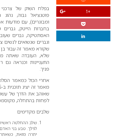
בפלח השוק של צרכני 
+1
פוטנציאל גבוה, נהוג ה
ומבוגרים), עם מודעות א
בחברות הייטק, גברים 
האסתטיקה, גברים שעובד
וגברים שנשואים לנשים צ
שקורא מאמר זה עבור בן ז
שלא, העובדה שאתה מע
התעניינות וכנראה גם רצ
פניך.
אחרי הכול כמאמר הסלוגן
שאוהב את הדרך של עשה 
לפחות בהתחלה, מקוסמט
שלבים מקדימים
שלב ההחלטה ראשית י
לגילך. טבע בני האד
יתרה מזאת, כשאתה 