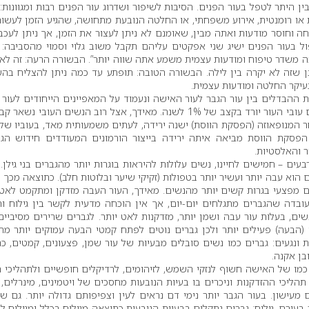
ן היתר לטפל בעור הפנים. הסיבות לשיפור ושדרוג עור הפנים רבות ומגוונות: 
 או רומנטית, אירוע משפחתי, או החלטה הנובעת מתחושה, שהגיע הזמן לעשות
 וחוסר מודעות ואתה מבין, שאומנם לא ניתן לעצור את הזמן, אך ניתן לעכב
ול בעור הפנים ישיג שני אפקטים עליהם תקבל משוב גלוי וסמוי מהסביבה: 
תה משדר טיפוח ומודעות עצמית משמע אתה שווה יותר”. הבשורה הרעה: זה לא
 שזה לא יקרה בין לילה. הבשורה הטובה: תופתע עד כמה ניתן להצליח בה
עיקר החלטה ומודעות עצמית.
ההבדלים בין עור הגבר לעור האישה ונעמוד על המאפיינים הייחודים לעור ה
עובי העור: אצל גברים עובי העור יורד בקצב של 1% לשנה. מאידך, אצל רוב הנשים העובי נש
 המנופאוזה (הפסקת הווסת) ישנה ירידה, לעתים משמעותית מאד, בעוביו של 
הפסקת הווסת מביאה איתה ירידה בייצור הורמונים המעודדים חידוש הגו
 והאלסטיות.
ים – חמישים לחיינו, נשים עלולות להיראות בוגרות יותר מהגברים בני גילן. 
 הוא עבה יותר ועשיר יותר בטפולות (זקיקי שיער ובלוטות חלב). כתוצאה מכך 
ם מפצעי בגרות קשים יותר מהנשים. מאידך, העור העבה מזדקן ומתקמט לאט י
ובדה שהגברים מתגלחים יום-יום, אך אין הוכחה מדעית לקשר בין גילוח ו
שים, בעלות עור עבה ושמן יותר, מזדקנות לאט יותר. לגברים שרירים מסיביים
 (הבעה) פעילים יותר ולכן גברים נוטים לפתח קמטי הבעה עמוקים יותר מה
יות ונגעים: גברים כמו נשים סובלים מבעיות של עור שמן, פצעונים, קמטים, כ
בן אקנה.
כמו של האישה חשוף לנזקי השמש, לזיהומים, לרדיקלים חופשיים ולתהליכי ח
ליכי ההזדקנות וניכרים בו בעיות הנובעות מחסכים של ויטמינים, מינרלים, 
ם מעישון. בעור הגבר יותר נימי דם נראים לעין וצפיפותם גדולה יותר. גם ש
עורם. גילוח: גברים נתקלים בבעיות הנובעות כתוצאה מגילוח בכלל ומגילוח לא