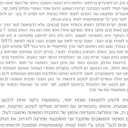
זה), יש למרוח קרם לחות. הלחות היא ההגנה הטובה ביותר של העור מפני הז
ף תמיד לפגעי הסביבה: קרינת השמש, זיהום אוויר ושינויי אקלים (חום, קור, י
מתבגרים מתקשה עור הפנים לשמר לחות טבעית ויש לסייע לו בכך. יש לה
ור פניך ע”י קוסמטיקאית לאחר ביצוע אבחון.
וגים, יקרים וזולים. המותג והמחיר אינם קובעים, אלא ההתאמה לעור פניך. כ
מומלץ להתנסות במרקם (אותו
ות העיקרי היא החשיפה לשמש. היות ולא ניתן להימנע מחשיפה זו (יש לצ
למינימום 
 שגם הוא הותאם לעור פניך (פיזיקאלי או כימי בעל SPF מתאים לגוון עורך).
 זאת נכון: השלב האחרון בתוכנית. לצערי, גברים רבים טופחים ומורחים ב
מנם נעים שגבר מריח טוב, אך האלכוהול הרסני לעור הפנים. אלכוהול גורם 
ת (כדוגמת אודם), פצעים ומפר את איזון העור, המפצה על חוסר הלחות בה
ות החלב. את הבושם יש להזליף בנקודות מאחרי הצוואר שאינם חשופות 
ש יוצר פיגמנטציה). חשוב להדגיש שאינני מתלהבת מקרמים מבושמים להם ה
ם ואלה עשויים לגרום לנזקים ורגישות. עד כאן הוצגה תוכנית פשוטה לביצו
ות ביום. אם תבצע את התוכנית בהתאם למוצע, תוך ימים עד שבועות ובתנאי ש
 משמעותי את עור פניך.
ית ולהגיע לתוצאות טובות יותר, באמצעות ביקור אחת לרבעון
בועית, שימוש בתכשירים עם חומרים פעילים לעיכוב הזדקנות, הזר
יון רב, אני ממליצה ומעדיפה אימוץ של התוכנית הפשוטה שהוצגה לעיל, 
עם השיפור והמשובים שתקבל אני משוכנעת שתרצה להרחיב את הטיפו
פנים לגבר” נכתב ע”י חגית קמחי, קוסמטיקאית מוסמכת ודרמותרפי