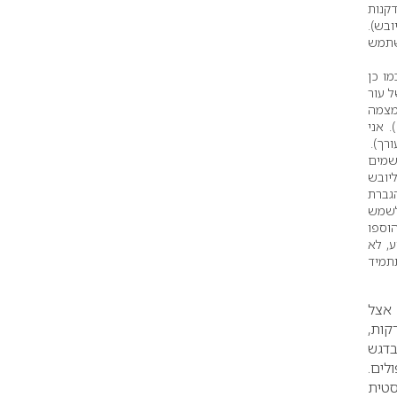
דקנות
ובש).
שתמש
מו כן
 קרם מיוצר ביותר ממרקם אחד) איתו אתה חש נוח. האויב מספר 1 של עור
מצמה
ההכרחי) יש למרוח קרם הגנה. ישנם קרמי לחות עם מקדם הגנה (רצוי לפחות SPF15 ). אני
שמים
ליובש
גברת
לשמש
וספו
ע, לא
תתמיד
 אצל
קות,
בדגש
לים.
סטית