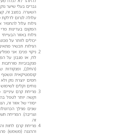
להיזהר לא לגלח מע
גברים בעלי שיער נוק
השערה. במצב זה, קצ
עלולה לגרום לדלקת ס
גילוח עלול להחמיר 
המקום בעדינות מדי
גילוח באזור הבעייתי
יכולים לוותר על מכו
הגילוח. תכשיר מתאים
ניקוי פנים: אני ממל
לח, או מגבון על הפ
(החלב), ומנקודות ש
קוסמטיקאית ונשטף ב
חמים יוצרת נזק ולא 
נוחים וקלים לשימוש י
מריחת קרם עיניים: כ
וקשה יותר לטפל בהם
יסודי של אזור זה, ה
שנים מגילך הכרונולו
וצריבה). המריחה תע
זה.
מריחת קרם לחות וה
וההגנה (משמש). מרב