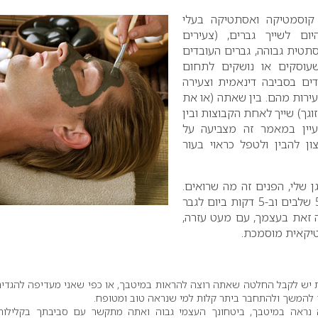
קוסמטיקה ואסתטיקה בעלי
יום לשייך גברים, (צעירים
סתטית גבוהה, גברים העובדים
שעוסקים או נושקים לתחום
ים בסביבה דינאמית וצעירה
עירות מהם. בין שאתה (או את
וגך) שייך לאחת הקבוצות ובין
יין במאמר זה מצביעה על
ון להבין ולטפל כראוי בעור
 שלי, הפנים זה מה שרואים.
מאמר זה יציג תוכנית ב-5 שלבים וב-5 דקות ביום לגבר
זאת בעצמך, עם מעט עזרה,
יקאית מוסמכת.
ש לקבל החלטה שאתה רוצה להראות במיטבך, או כפי שאני מעדיפה להגדיר,
ם להמשך ולהתחבר ביתר קלות למי שנראה טוב ומטופח.
נראה במיטבך, ביטחונך העצמי גבוה ואתה מתקשר עם סביבתך בקלילות.