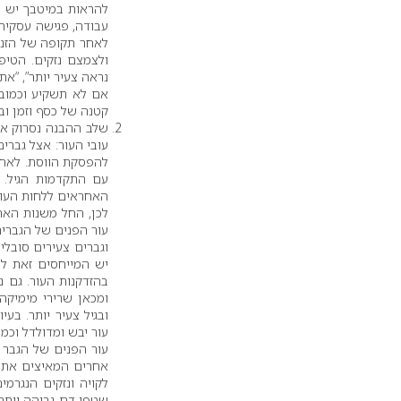
להראות במיטבך יש בי
עבודה, פגישה עסקית
לאחר תקופה של הזנחה
ולצמצם נזקים. הטיפ
נראה צעיר יותר”, “א
אם לא תשקיע וכמובן
קטנה של כסף וזמן וב
שלב ההבנה נסרוק את 
להפסקת הווסת. לאחר
עם התקדמות הגיל. 
האחראים ללחות העור
לכן, החל משנות הארבע
עור הפנים של הגברים
וגברים צעירים סובלי
יש המייחסים זאת לע
בהזדקנות העור. גם נ
ומכאן שרירי מימיקה
ובגיל צעיר יותר. בע
עור יבש ומדולדל וכמו
עור הפנים של הגבר 
אחרים המאיצים את תה
לקויה ונזקים הנגרמי
שטפי דם גבוהה יותר ב