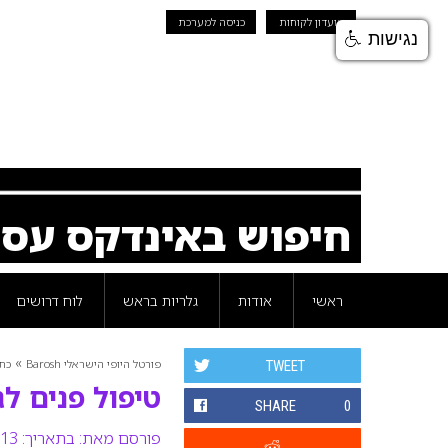
מועדון לקוחות
כניסה למערכת
נגישות
חיפוש באינדקס עס
ראשי
אודות
גלריות בראש
לוח דרושים
»
פורטל היופי הישראלי Barosh
כת
TWEET
טיפול פנים לג
SHARE
0
פורסם מאת:
בתאריך: 13 ינואר 2008