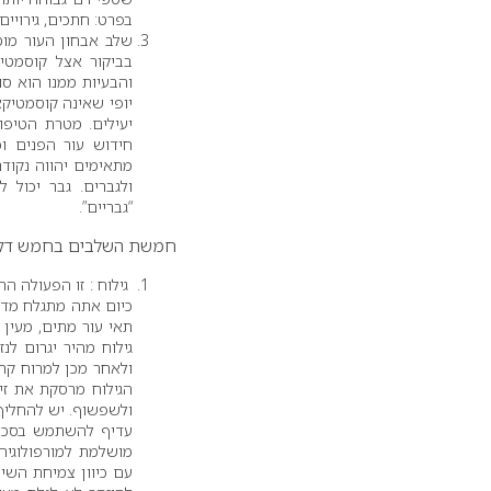
בפרט: חתכים, גירויים
בביקור אצל קוסמטיק
והבעיות ממנו הוא סו
יופי שאינה קוסמטיקא
יעילים. מטרת הטיפול
חידוש עור הפנים וכ
מתאימים יהווה נקוד
ולגברים. גבר יכול
“גבריים”.
חמשת השלבים בחמש דקות
גילוח : זו הפעולה ה
כיום אתה מתגלח מדי 
תאי עור מתים, מעין 
גילוח מהיר יגרום ל
ולאחר מכן למרוח קרםג
הגילוח מרסקת את זי
ולשפשוף. יש להחליף
עדיף להשתמש בסכינ
מושלמת למורפולוגיה 
עם כיוון צמיחת השיע