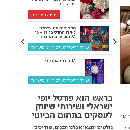
עד הדלת
אופנה וסטיילינג
מתאימים את עצמכם
לעידן החדש בגוגל – כך
תופיעו בתשובות AI
שיווק דיגיטלי לעולם היופי בישראל
קידום אתרים ל‑AI
שיווק דיגיטלי לעולם היופי בישראל
איך מנועי AI “חושבים” –
בראש הוא פורטל יופי
ולמה העסק שלך צריך
להתאים את עצמו אליהם?
ישראלי ושירותי שיווק
לעסקים בתחום הביוטי
שיווק דיגיטלי לעסקים
 טוב
קידום ל‑AI לעומת קידום
גולשים ימצאו אצלנו תכנים, מדריכים
 כדי