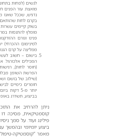
לנשים (לפחות בתחום 
מואצת. עור הפנים חשו
נדגיש, שככל שאנו 
בקרם לחות שהותאם לע
בשוק קיימים עשרות ס
פנינו וגורם ההזדקנ
ממליצה על קרם הגנה בנפרד,
בישום – חשוב לעשות
המכילים אלכוהול. או
(חוסר לחות), רגישו
הפרשת השומן מבלוט
(שילוב של בושם ושמ
חומרים כימיים לבישו
יותר מ-5 דק
בביצוע, תשדרג באופן
ניתן להרחיב את התוכנ
קוסמטיקאית, מסיכה דו ש
פילינג ועוד. על סמך ניס
ביצוע יומיומי ובהמשך 
מאמר “קוסמטיקה-טיפול 