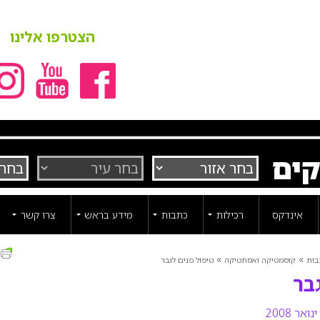
הצטרפו אלינו
קים
אינדקס
רכילות
כתבות
מידע בראש
צרו קשר
ה
»
»
בות
קוסמטיקה ואסתטיקה
טיפול פנים לגבר
בר