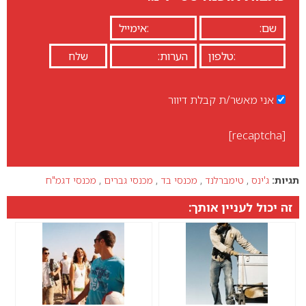
אני מאשר/ת קבלת דיוור
[recaptcha]
תגיות:
ג'ינס
,
טימברלנד
,
מכנסי בד
,
מכנסי גברים
,
מכנסי דגמ"ח
זה יכול לעניין אותך: