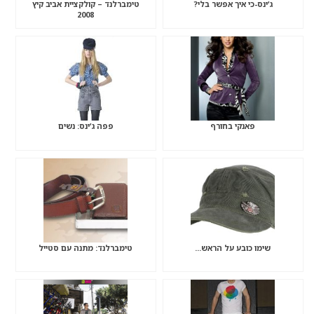
ג’ינס-כי איך אפשר בלי?
טימברלנד – קולקציית אביב קיץ
2008
פאנקי בחורף
פפה ג’ינס: נשים
שימו כובע על הראש…
טימברלנד: מתנה עם סטייל