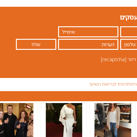
עסקים
יוור
[recaptcha]
יאלורונית לבריאות השיער