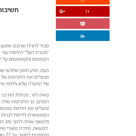
חשיבות
+1
סביר להניח שרובנו שמענ
“גיבורת העל” לטיפוח עור
הקמטים והקמטוטים על י
כעת, הגיע הזמן שתדעו שרכ
מנצלים את היתרונות של
של החברה שלא גילתה איך
מאיה לזר, מנהלת הדרכה ל
הפנים, כך היתרונות שלה
ונועלים את הלחות בפנים.
המאפשרת ללחות לברוח בק
ולמשוך אותה לתוך סיב השי
למעשה, סידרת מוצרי שיע
מספקים לשיער עד 72 שעות של לחות, ומותירים אותו מלא בלחות.