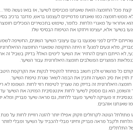
צת מכל החומצה הזאת שאנחנו מכניסים לשיער, אז בואו נעשה סדר…
א ממש חומצה כמו שאנחנו מדמיינים לעצמנו בראש, מדובר ברכיב בסיס
 והוא אחראי על מאגרי הלחות. כלומר, שימוש בתכשירים המכילים חומצה
עו בשיער אלא, יעצימו ויחזקו את הטיפוח הבסיסי שלו.
שהייתם ילדים לפני שפגענו בו עם עיצובי השיער השונים, החשיפה לשמש
ה מבריק, מלא ונעים למגע? זו היתה התקופה שמאגרי החומצה ההיאלורוני
עי, לא הייתם רוצים להחזיר את השיער לימים האלו? בדיוק בשביל זה א
בנפלאות המוצרים המשלבים חומצה היאלורונית עבור השיער.
ודם כל מהשורש ולכן חשוב במיוחד להקפיד לנקות את הקרקפת היטב
 תזין את סיב השערה ותכין את הבמה לשאר שגרת טיפוח השיער.
ומצה היאלורונית זה בדיוק מה שצריך לטיפוח רווי לחות. השמפו לא רק
נסיבית זו מעניקה לשיער מעבר ללחות, גם מראה שיער מבריק ומלא יו
ו שאנחנו אוהבים.
מתולתל הנוטה לקרזולים וזקוק אפילו יותר להזנה רוויית לחות על מנת
חות ולקבל מראה מבריק וחיוני מבלי להכביד על השיער ומבלי לוותר 
ל התלתלים.