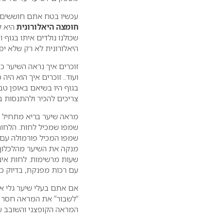
עכשיו בטח אתם חוששים ק
חומצה היאלורונית
היא ל
שכולנו נולדים איתו בגוף
היאלורונית לא רק שלא יפג
זוכרים איך נראה השיער כ
ועוד.. זוכרים איך הוא הי
בגוף היו בשיאם באופן טב
צריכים להכיר ולהתנסות 
מראה שיער בריא מתחיל ק
שמפו שמכיל לחות. הלחות
שמפו המכיל פורמולה עם ח
שעות מרשימות. לחות אינט
עם רכות מפנקת, בדיוק כמ
אם אתם בעלי שיער גלי או 
“לשבור” את המראה חסר הל
המראה הקופצני והשובב ש