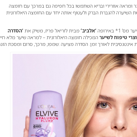
ר ומראה אוורירי ובריא השתמשו בכל חפיפה גם במרכך עם חומצה
ת השיערה להגברת הברק ולעטוף אותה יחד עם החומצה היאלורונית
1* באירופה
‘אלביב’
מבית לוריאל פריז, משיק את
‘הסדרה
וצרי טיפוח לשיער
המכילה חומצה היאלורונית – למראה שיער מלא חיי
אינטנסיבית לאורך זמן. הסדרה מציעה :שמפו, מרכך, סרום ומסכת הזנה