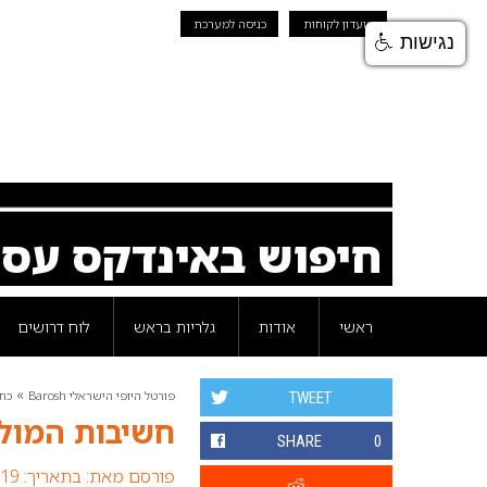
מועדון לקוחות
כניסה למערכת
נגישות
חיפוש באינדקס עס
ראשי
אודות
גלריות בראש
לוח דרושים
»
פורטל היופי הישראלי Barosh
כת
TWEET
חשיבות המולק
SHARE
0
פורסם מאת:
בתאריך: 19 ספטמבר 2022