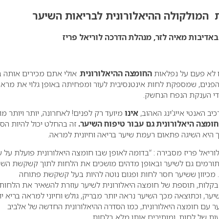
 המולקולה ההיאלורונית לבריאות השיער
באדיבות מאיה לזר, מנהלת הדרכה לוריאל פריז
ו לא פעם על נפלאות
החומצה ההיאלורונית
. אולי אתם מכירים אותה 
 הפנים, שמספקת לחות אינטנסיבית לעור ומפחיתה באופן גלוי את מרא
די הענקת הנפח הנחשק.
יב האנטי אייג’ינג האהוב,
אינו
מיועד רק לפנים! לאחרונה, יותר ויותר מו
חומצה היאלורונית גם עבור טיפוח השיער.
זה בהחלט יכול להיות הסו
 היא השיגה פתאום רעמת שיער בריאה וחיונית למראה.
וריאל פריז מסבירה : “בדומה לאופן שבו חומצה היאלורונית פועלת על ע
 תורמים גם לשיער ובאופן מדהים מושכים את הלחות לתוך קשקשת השי
 מכיוון ששיער חסר לחות ופגום נוטה להיות בעל קשקשת פתוחה
לות, תוספת של חומצה היאלורונית לשיער עוזרת להשאיר את הלחות
ער, וכתוצאה מכך השיער נראה יותר מבריק, גולש וחיוני למראה בריא יו
ר עם חומצה היאלורונית, כמו הסדרה ההיאלורונית החדשה של אלביב