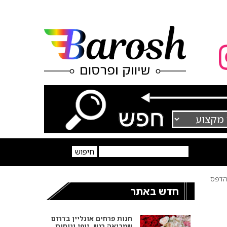
דפס
חדש באתר
חנות פרחים אונליין בדרום
שמביאה רגש, יופי ונוחות