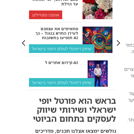
עד הדלת
אופנה וסטיילינג
מתאימים את עצמכם
לעידן החדש בגוגל – כך
תופיעו בתשובות AI
בתור
שיווק דיגיטלי לעולם היופי בישראל
ה
קידום אתרים ל‑AI
צרים
ד
שיווק דיגיטלי לעולם היופי בישראל
ור
איך מנועי AI “חושבים” –
בראש הוא פורטל יופי
ער
ולמה העסק שלך צריך
להתאים את עצמו אליהם?
ישראלי ושירותי שיווק
לעסקים בתחום הביוטי
שיווק דיגיטלי לעסקים
תר.
קידום ל‑AI לעומת קידום
גולשים ימצאו אצלנו תכנים, מדריכים