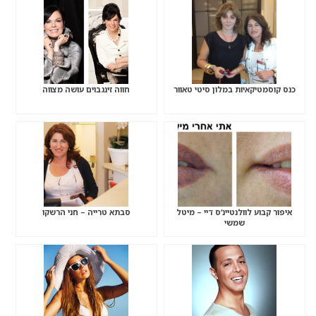
כנס קוסמטיקאיות במלון סיטי טאוור
חווה זינגבוים עושה מצווה
איפור קבוע לוולנטיינ’ס דיי – מיטל
סבתא טרייה – חני הרשקו
שמשי