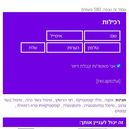
עמוד זה נצפה: 580 פעמים
0
רכילות
אני מאשר/ת קבלת דיוור
[recaptcha]
תגיות:
אקנה
,
גולד קוסמטיקס
,
חני הרשקו
,
טיפול בעור כהה
,
טיפול בעור
צהוב
,
טיפול בפיגמנטציה
,
פיגמנטציה
,
קוסמטיקאית פרא רפואית
,
קמטים
זה יכול לעניין אותך: