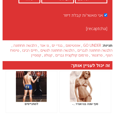
אני מאשר/ת קבלת דיוור
[recaptcha]
תגיות:
GO UNDER
,
אופטימום
,
בגדי ים
,
גו אנד
,
הלבשה תחתונה
,
הלבשה תחתונה לגברים
,
הלבשה תחתונה לנשים
,
חיים רביבו
,
טיפוח
הגוף
,
פרזנטור
,
פרסום קולקצית גברים
,
קטלוג
,
קמפיין
זה יכול לעניין אותך:
סוף עונה בגו אנדר…-
למתגייסים