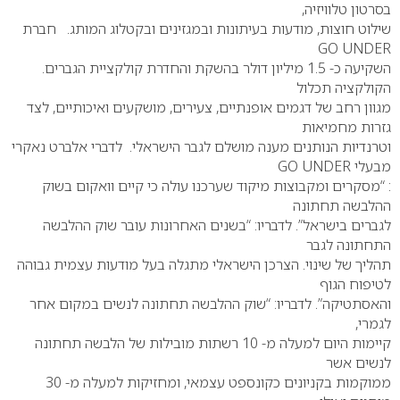
בסרטון טלוויזיה,
שילוט חוצות, מודעות בעיתונות ובמגזינים ובקטלוג המותג. חברת
GO UNDER
השקיעה כ- 1.5 מיליון דולר בהשקת והחדרת קולקציית הגברים.
הקולקציה תכלול
מגוון רחב של דגמים אופנתיים, צעירים, מושקעים ואיכותיים, לצד
גזרות מחמיאות
וטרנדיות הנותנים מענה מושלם לגבר הישראלי. לדברי אלברט נאקרי
מבעלי GO UNDER
: “מסקרים ומקבוצות מיקוד שערכנו עולה כי קיים וואקום בשוק
ההלבשה תחתונה
לגברים בישראל”. לדבריו: “בשנים האחרונות עובר שוק ההלבשה
התחתונה לגבר
תהליך של שינוי. הצרכן הישראלי מתגלה בעל מודעות עצמית גבוהה
לטיפוח הגוף
והאסתטיקה”. לדבריו: “שוק ההלבשה תחתונה לנשים במקום אחר
לגמרי,
קיימות היום למעלה מ- 10 רשתות מובילות של הלבשה תחתונה
לנשים אשר
ממוקמות בקניונים כקונספט עצמאי, ומחזיקות למעלה מ- 30