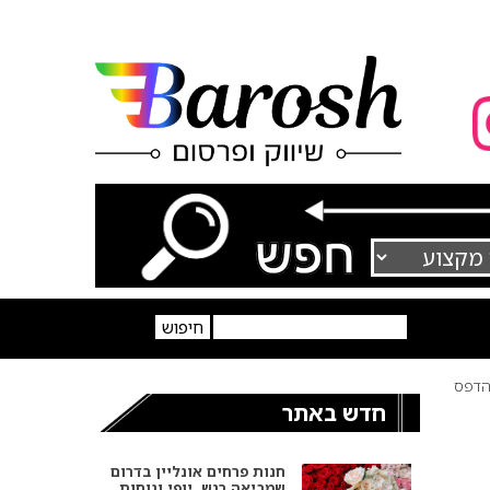
דפס
חדש באתר
חנות פרחים אונליין בדרום
שמביאה רגש, יופי ונוחות