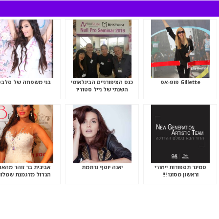
Gillette פופ-אפ
כנס הציפורניים הבינלאומי
בני משפחה של סלבס
השנתי של נייל סטודיו
סמינר תספורות ייחודי
יאנה יוסף נרתמת
אביבית בר זוהר מהאח
וראשון מסוגו !!!
הגדול מדגמנת שמלו
כלה