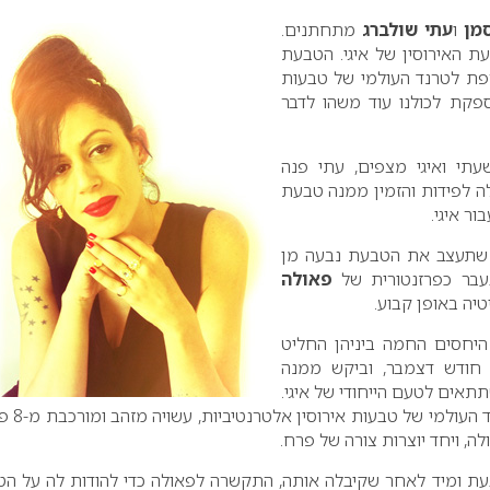
סמן
ו
עתי שולברג
מתחתנים.
 האירוסין של איגי. הטבעת
ת לטרנד העולמי של טבעות
ספקת לכולנו עוד משהו לדבר
שעתי ואיגי מצפים, עתי פנה
 לפידות והזמין ממנה טבעת
ור איגי.
שתעצב את הטבעת נבעה מן
עבר כפרזנטורית של
פאולה
טיה באופן קבוע.
יחסים החמה ביניהן החליט
חודש דצמבר, וביקש ממנה
אים לטעם הייחודי של איגי.
הטבעת, המצטרפת לטרנד העו
ה, ויחד יוצרות צורה של פרח.
עת ומיד לאחר שקיבלה אותה, התקשרה לפאולה כדי להודות לה על ה