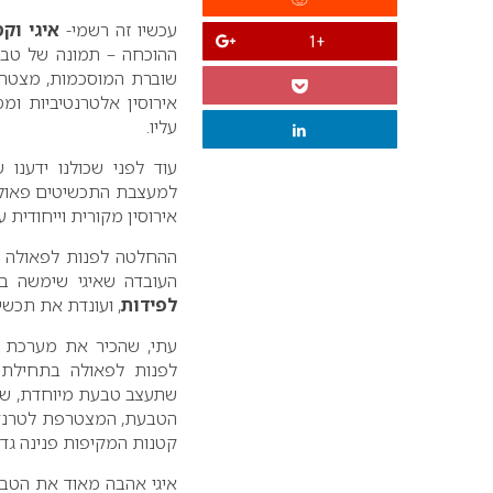
עכשיו זה רשמי-
איגי וק
+1
ההוכחה – תמונה של טבעת
שוברת המוסכמות, מצטרפ
אירוסין אלטרנטיביות ומ
עליו.
עוד לפני שכולנו ידענו 
למעצבת התכשיטים פאולה
אירוסין מקורית וייחודית עב
ההחלטה לפנות לפאולה 
העובדה שאיגי שימשה ב
לפידות
, ועונדת את תכשי
עתי, שהכיר את מערכת ה
לפנות לפאולה בתחילת 
שתעצב טבעת מיוחדת, שתת
קטנות המקיפות פנינה גדול
איגי אהבה מאוד את הטב