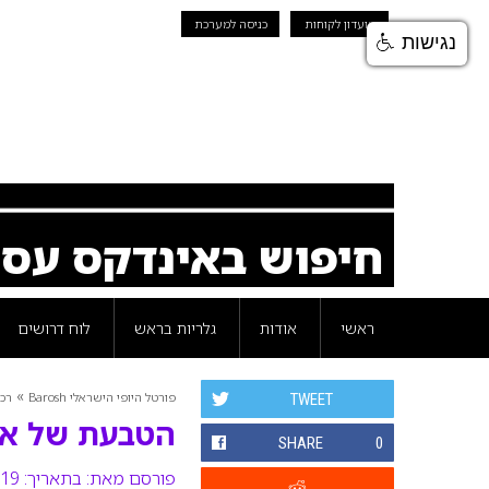
מועדון לקוחות
כניסה למערכת
נגישות
חיפוש באינדקס עס
ראשי
אודות
גלריות בראש
לוח דרושים
»
פורטל היופי הישראלי Barosh
רכי
TWEET
הטבעת של איג
SHARE
0
פורסם מאת:
בתאריך: 19 ינואר 2012