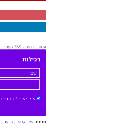
עמוד זה נצפה: 788 פעמים
רכילות
אני מאשר/ת קבלת ד
תגיות:
איגי וקסמן
,
טבעת
,
ט