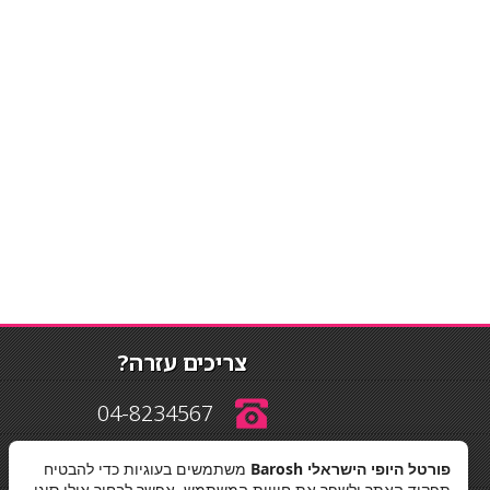
צריכים עזרה?
04-8234567
פורטל היופי הישראלי Barosh
משתמשים בעוגיות כדי להבטיח
info@barosh.co.il
תפקוד האתר ולשפר את חוויית המשתמש. אפשר לבחור אילו סוגי