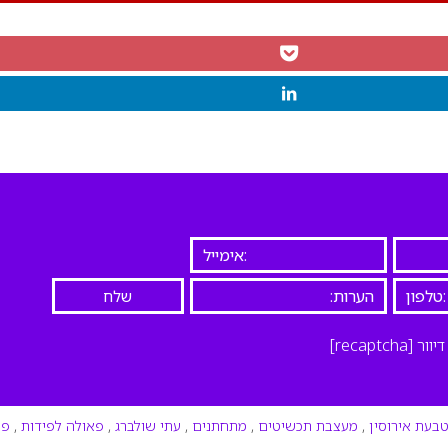
יוור
[recaptcha]
בעת אירוסין
,
מעצבת תכשיטים
,
מתחתנים
,
עתי שולברג
,
פאולה לפידות
,
פנ