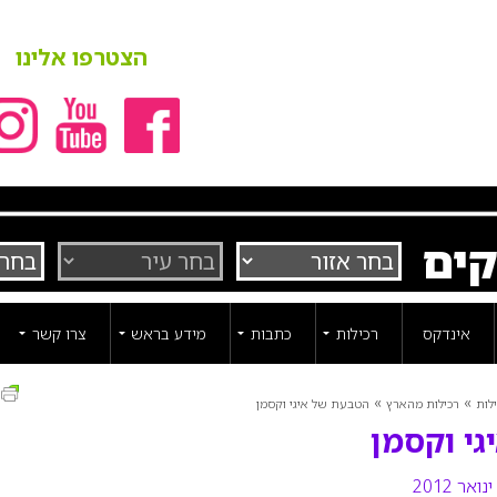
הצטרפו אלינו
קים
אינדקס
רכילות
כתבות
מידע בראש
צרו קשר
ה
»
»
לות
רכילות מהארץ
הטבעת של איגי וקסמן
י וקסמן