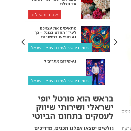
עד הדלת
אופנה וסטיילינג
מתאימים את עצמכם
לעידן החדש בגוגל – כך
תופיעו בתשובות AI
שיווק דיגיטלי לעולם היופי בישראל
קידום אתרים ל‑AI
שיווק דיגיטלי לעולם היופי בישראל
איך מנועי AI “חושבים” –
בראש הוא פורטל יופי
ולמה העסק שלך צריך
להתאים את עצמו אליהם?
ישראלי ושירותי שיווק
למי של טבעות אירוסין אלטרנטיביות, עשויה מזהב ומורכבת מ-8 פנינים
לעסקים בתחום הביוטי
שיווק דיגיטלי לעסקים
קידום ל‑AI לעומת קידום
גולשים ימצאו אצלנו תכנים, מדריכים
טבעת