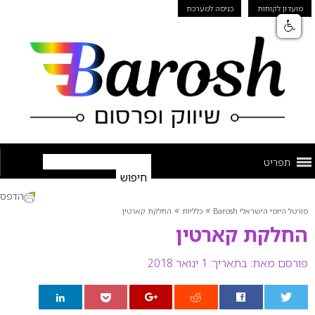
מועדון לקוחות
כניסה למערכת
תפריט
הדפס
»
»
פורטל היופי הישראלי Barosh
כלליות
החלקת קארטין
החלקת קארטין
פורסם מאת:
בתאריך: 1 ינואר 2018