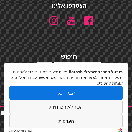
הצטרפו אלינו
חיפוש
חיפוש
פורטל היופי הישראלי Barosh
משתמשים בעוגיות כדי להבטיח
מדיניות פרטיות
תפקוד האתר ולשפר את חוויית המשתמש. אפשר לבחור אילו סוגי
עוגיות להפעיל.
קבל הכל
הסר לא הכרחיות
החלקות שיער
|
תאורה לבית
|
פאות ותוספות שיער
|
נייל סטודיו
|
תוספות שיער
|
שף פרטי
|
כ
סאות
בר
|
קוסמטיקאית
|
כסא בר
|
פאות
|
קורס בניית ציפורניים
|
Powered by Barosh
העדפות
Designed by
Barosh 2020
מדיניות פרטיות