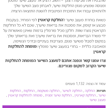
שתבטיח את שביעות רצונך – חשוב להגיע אל מעצב שיער מוסמך
ומנוסה שמציע מגוון החלקות שיער, לאבחון מצב השיער שלך
ולהתאים עבורו את התוכנית המיטבית להשגת התוצאה הרצויה.
כשאת בוחרת מעצב שיער ל
החלקת קראטין
לפי המחיר, בעקבות
מבצע או קופון, את מסכנת את בריאות שיערך, שכם לא כל החלקות
הקראטין נוצרו שוות. חלקן מכיל פורמלין ברמות שאינן מאושרות על
ידי משרד הבריאות, ומסכנות את בריאת שיערך ואת בריאותך שלך.
במקום לסבול משיער פגום, מצריבות בעיניים ובדרכי הנשימה,
ומאכזבה כללית – בחרי במעצב שיער מומלץ ו
מומחה להחלקות
קראטין
.
צרו עמנו קשר ונפנה אתכם למעצב השיער המומחה להחלקות
שיער הקרוב למקום מגוריכם.
עמוד זה נצפה: 1,132 פעמים
תגיות:
החלקה
,
החלקה לשיער
,
החלקה משקמת
,
החלקות
,
החלקות
שיער
,
החלקת קארטין
,
החלקת שיער זמנית
,
מומחה להחלקות קראטין
,
מעצב שיער