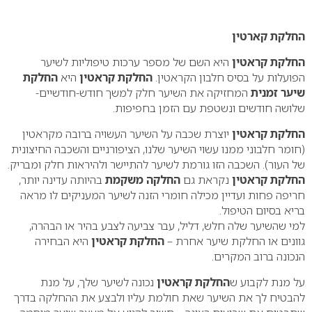
0
החלקת קארטין
החלקת קראטין
היא השם של מספר ערכות טיפוליות לשיער
הפועלות על בסיס חלבון הקראטין.
החלקת קראטין
היא
החלקת
שיער זמנית
המחזיקה את השיער חלק למשך חודש-חודשיים-
שלושה חודשים ונשטפת עם הזמן בחפיפות.
החלקת קראטין
יוצרת שכבה על השיער העשויה ברובה מקראטין
(חומר חלבוני ממנו עשוי השיער שלנו, הציפורניים והשכבה החיצונית
של העור). השכבה הזו גורמת לשיער להתיישר ולהיראות חלק ומבריק.
החלקת קראטין
נקראת גם
החלקה משקמת
בהיותה עדינה יותר,
חריפה פחות ועדיין מכילה חומרי הזנה לשיער המעניקים לו מראה
בריא בסיום הטיפול.
למי שהשיער שלה חלש, דליל, עבר צביעה לצבע בהיר או הבהרה,
גוונים או החלקת שיער אחרת –
החלקת קראטין
היא הבחירה
הנכונה ברוב המקרים.
על מנת לקבוע ש
החלקת קראטין
נכונה לשיער שלך, על מנת
להבטיח לך את השיער שאת חולמת עליו ולבצע את ההחלקה בדרך