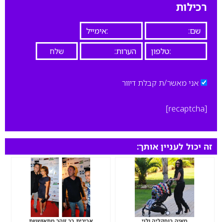
רכילות
אני מאשר/ת קבלת דיוור
[recaptcha]
זה יכול לעניין אותך:
מאיה בוסקליה ולני
אביבית בר זוהר מתאוששת