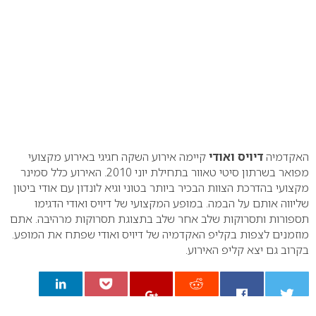
0
האקדמיה
דיויס ואודי
קיימה אירוע השקה חגיגי באירוע מקצועי
מפואר בשרתון סיטי טאוור בתחילת יוני 2010. האירוע כלל סמינר
מקצועי בהדרכת הצוות הבכיר ביותר בטוני וגיא לונדון עם אודי ביטון
שליווה אותם על הבמה. במופע המקצועי של דיויס ואודי הדגימו
תספורות ותסרוקות שלב אחר שלב בתצוגת תסרוקות מרהיבה. אתם
מוזמנים לצפות בקליפ האקדמיה של דיויס ואודי שפתח את המופע.
בקרוב גם יצא קליפ האירוע.