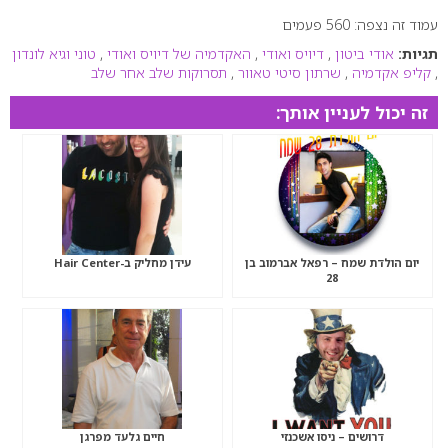
עמוד זה נצפה: 560 פעמים
0
תגיות:
אודי ביטון
,
דיויס ואודי
,
האקדמיה של דיויס ואודי
,
טוני וגיא לונדון
,
קליפ אקדמיה
,
שרתון סיטי טאוור
,
תסרוקות שלב אחר שלב
זה יכול לעניין אותך:
יום הולדת שמח – רפאל אברמוב בן
עידן מחליק ב-Hair Center
28
דרושים – ניסו אשכנזי
חיים גלעד מפרגן