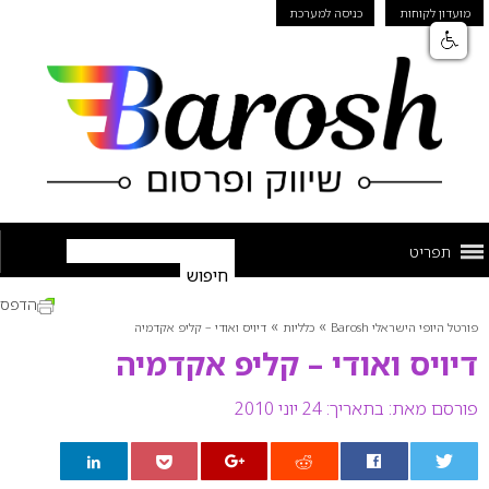
מועדון לקוחות
כניסה למערכת
תפריט
הדפס
»
»
פורטל היופי הישראלי Barosh
כלליות
דיויס ואודי – קליפ אקדמיה
דיויס ואודי – קליפ אקדמיה
פורסם מאת:
בתאריך: 24 יוני 2010