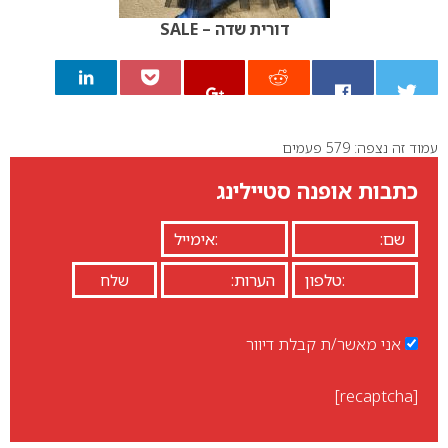
דורית שדה – SALE
עמוד זה נצפה: 579 פעמים
0
כתבות אופנה סטיילינג
אני מאשר/ת קבלת דיוור
[recaptcha]