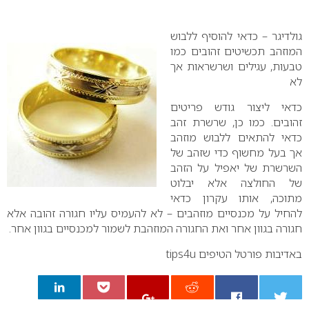
0
גולדיגר – כדאי להוסיף ללבוש
המוזהב תכשיטים זהובים כמו
טבעות, עגילים ושרשראות אך
לא
כדאי ליצור גודש פריטים
זהובים. כמו כן, שרשרת זהב
כדאי להתאים ללבוש מוזהב
אך בעל מחשוף כדי שזהב של
השרשרת של יאפיל על הזהב
של החולצה אלא יבלוט
מתוכה, אותו עקרון כדאי
להחיל על מכנסיים מוזהבים – לא להעמיס עליו חגורה זהובה אלא
חגורה בגוון אחר ואת החגורה המוזהבת לשמור למכנסיים בגוון אחר.
באדיבות פורטל הטיפים
tips4u