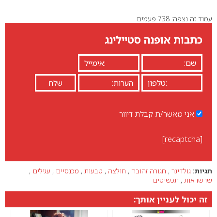
עמוד זה נצפה: 738 פעמים
0
כתבות אופנה סטיילינג
אני מאשר/ת קבלת דיוור
[recaptcha]
תגיות:
גולדיגר
,
חגורה זהובה
,
חולצה
,
טבעות
,
מכנסיים
,
עגילים
,
שרשראות
,
תכשיטים
זה יכול לעניין אותך: