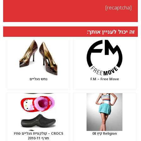
[recaptcha]
זה יכול לעניין אותך:
F.M – Free Move
נחש נעליים
Religion קיץ 08
CROCS – קולקציית נעליים סתיו
חורף 2010-11