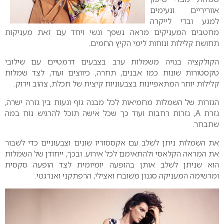
אווריריים ונעימים
למגע ובדי לייקרה
מחטבים המעניקים מראה נשפך ונשי ויחד עם זאת מעניקות
תחושת קלילות ונוחות לימי הקיץ החמים.
הקולקציה בנויה משמלות ערב בצבעים דרמטיים עם שילובי
טקסטורות שונות כמו אבנים, תחרה, כיווצים ועוד, לצד שמלות
קלילות יותר המתאפיינות בצבעוניות קיצית של תכלת, צהוב וירוק.
הגזרות של השמלות מחמיאות לכל מבנה גוף ונעות בין גזרה ישרה,
גזרת
A
, גזרות רחבות ועוד כך שכל אישה תוכל להרגיש נוח במה
שתבחר.
את השמלות ניתן לשלב עם אקססוריז שונים וצבעוניים כדי לשבור
את המראה הקלאסי ולהתאימם לכל אירוע. ובכך, ייחודן של השמלות
הוא שניתן לשלב אותן בהופעה יומיומית לצד הופעה סקסית
ומרשימה המעניקה סגנון משובח ואצילי, הרפתקני ואנרגטי.