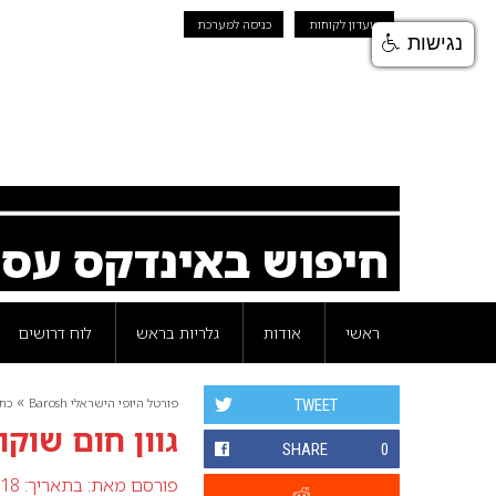
מועדון לקוחות
כניסה למערכת
נגישות
חיפוש באינדקס עס
ראשי
אודות
גלריות בראש
לוח דרושים
»
פורטל היופי הישראלי Barosh
כת
TWEET
גוון חום שוקו
SHARE
0
פורסם מאת:
בתאריך: 18 אוגוסט 2007