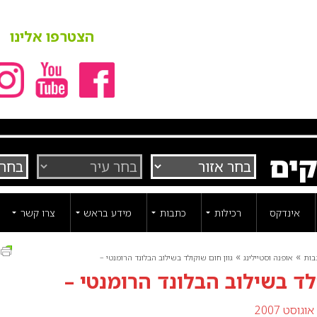
הצטרפו אלינו
קים
אינדקס
רכילות
כתבות
מידע בראש
צרו קשר
ה
»
»
בות
אופנה וסטיילינג
גוון חום שוקולד בשילוב הבלונד הרומנטי –
לד בשילוב הבלונד הרומנטי –