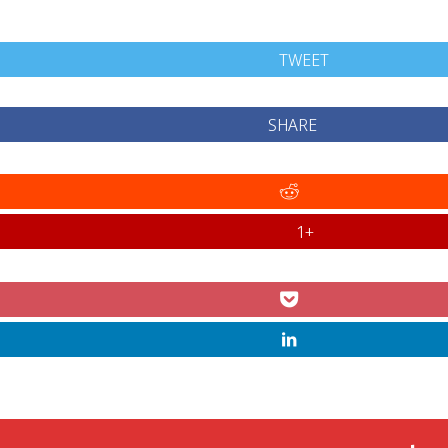
TWEET
SHARE
+1