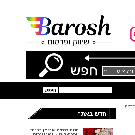
דפס
חדש באתר
חנות פרחים אונליין בדרום
שמביאה רגש, יופי ונוחות