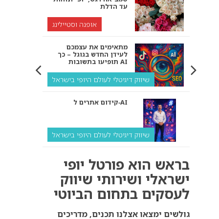
עד הדלת
אופנה וסטיילינג
מתאימים את עצמכם
לעידן החדש בגוגל – כך
תופיעו בתשובות AI
שיווק דיגיטלי לעולם היופי בישראל
קידום אתרים ל‑AI
שיווק דיגיטלי לעולם היופי בישראל
איך מנועי AI “חושבים” –
בראש הוא פורטל יופי
ולמה העסק שלך צריך
להתאים את עצמו אליהם?
ישראלי ושירותי שיווק
לעסקים בתחום הביוטי
שיווק דיגיטלי לעסקים
קידום ל‑AI לעומת קידום
גולשים ימצאו אצלנו תכנים, מדריכים