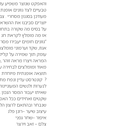
והאפקט שנוצר משפיע על כ
טבעיים לצד גוונים אופנתי
מעודכן בסגנון מסחרי . צב
יוצרים סביבנו את ההשראה
על בסיס מה שקורה בתחום 
אז מה מומלץ לקראת חג 
“גוונים חומים יעבירו מסר 
אגוז, שקד וערמוני מומלצת
עומק תוך שמירה על קלילו
המראה ויצרו מראה זוהר ,
מאוד ומומלצים לבחירה עם
תוצאה אופנתית מיוחדת . 
? קונטרסט עדין ונפח מתון 
לנערות ולנשים המעוניינות
שאיתו יעבור המסר הנכון .
שקטים ואחידים ככל האפש
שנבחר ובהתאם לרצון הלק
עיצוב שיער –רונן פלג
איפור –שחר גפני
צלם – זאב וירצר