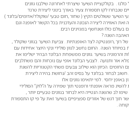
ולנו . בקולקציית השיער שיצרתי לאחרונה שילבנו גוונים
ים שנבחרו לקו תספורת צעיר באורך בינוני ליצירת טרנד
עי השיער ששולטים הקיץ ( שחור ,חום טבעי /שוקולד/אדומים/בלונד )
 ואת האווירה ליצירה הנכונה והעדכנית בכל הקשור לאופנה וגם
בעולם כולו ושנחשף במגזינים רבים.
האהבה השנה ?
של רוך ,רומנטיקה לצד האופנתיות . צביעת השיער בגווני שוקולד ,
 במיוחד השנה . החום נחשב לגוון סולידי ונקי היוצר אחידות עם
ת והרמוניה בשיער .גוונים ממשפחת הבלונד הבהיר ישלימו את
מלא אור ותנועה . לצבעי הבלונד אופי עם נוכחות והם משתלבים
 החומים .הכיוון הוא שילוב צבעים משתי הקטגוריות להשגת
חשוב לבחור בבלונד על בסיס זהב /נחושת בהירה ליצירת
באופן יחסי . למי יתאימו גוונים אלו
 להשיג מראה אופנתי ורומנטי תוך שמירה על ה”לוק” הסולידי
 שימו לב שהשנה הנטייה היא לבחור בגוונים טבעיים יותר ,
ר תוך דגש של אזורים ספציפיים בשיער זאת על פי קו התספורת
וחה .