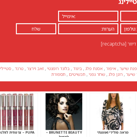
יילינג
יוור
[recaptcha]
פנת שיער
,
איפור
,
אסנת פלג
,
ביגוד
,
בלונד רומנטי
,
זאב וירצר
,
טרנד
,
סטיילינ
 שיער
,
רונן פלג
,
שחר גפני
,
תכשיטים
,
תספורת
מראה סולידי ואופנתי
BRUNETTE BEAUTY –
PUPA – צרפתית לוולנטיין
לוריאל