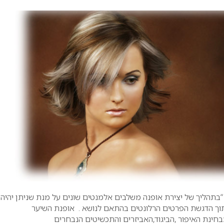
– “בתהליך של יצירת אופנה משלבים אלמנטים שונים על מנת שניתן יהיה
וך הדגשת הפרטים הרלונטים בהתאם לנושא . אופנת השיער
ינת האיפור ,הביגוד,האביזרים והתכשיטים הנבחרים