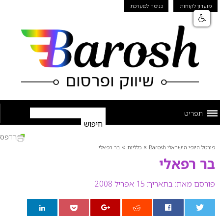
מועדון לקוחות
כניסה למערכת
תפריט
הדפס
»
»
פורטל היופי הישראלי Barosh
כלליות
בר רפאלי
בר רפאלי
פורסם מאת:
בתאריך: 15 אפריל 2008