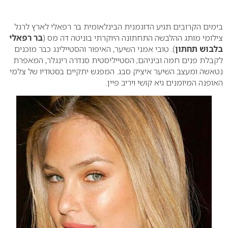
0
בימים הקרובים תגיע הדוגמנית הבינלאומית בר רפאלי לארץ לרגל
צילומי מותג ההלבשה התחתונה היוקרתי בוניטה דה מס (
בר רפאלי
בלבוש תחתון
). טובי אמני השיער, האיפור והסטיילינג כבר מוכנים
לקבלת פנים חמה וביניהם; הסטייליסטית סנדרה רינגלר, המאפרת
נטאשה ומעצב השיער איציק סבג. המפגש יתקיים בסטודיו של צלמי
האופנה המיומנים גיא קושי ויריב פיין.