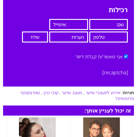
רכילות
אני מאשר/ת קבלת דיוור
[recaptcha]
תגיות:
אירוע למעצבי שיער
,
מעצב שיער
,
קובי כהן
,
שוורצקופף
פרופשיונל
זה יכול לעניין אותך: