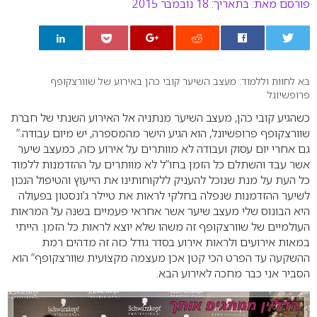
פורסם מאת:
בתאריך: 18 נובמבר 2015
0
בא לחוות וללמוד: מעצב השיער קובי כהן באירוע של שוורצקופף
פרופשיונל
כשהגיע קובי כהן, מעצב השיער מנתניה אל האירוע השנתי של חברת
שוורצקופף פרופשיונל, הוא הגיע הישר מהמספרה, יש מיום עבודה.
”
גם אחרי יום עסוק ועבודה לא מוותרים על אירוע כזה, כמעצב שיער
אשר עבד והשתלם כל הזמן בחו”ל לא מוותרים על ההזדמנות ללמוד
כל העת על מנת שנוכל להעניק ללקוחותינו את הייעוץ והטיפול הנכון
לשיער ההזדמנות שנפלה בחלקי לראות את טיילר ג’ונסטון בפעולה
היא הבונוס שלי מעצב שיער אשר אחראי פעמיים בשנה על המראות
העולמיים של שוורצקופף זה משהו שלא יוצא לראות כל הזמן. הייתי
במאות אירועים ולראות אירוע בסדר גודל כזה זה מדהים רמת
ההשקעה עד הפרט הכי קטן אכן מעצמה מקצועית שוורצקופף” הוא
הסביר אני כבר מחכה לאירוע הבא.