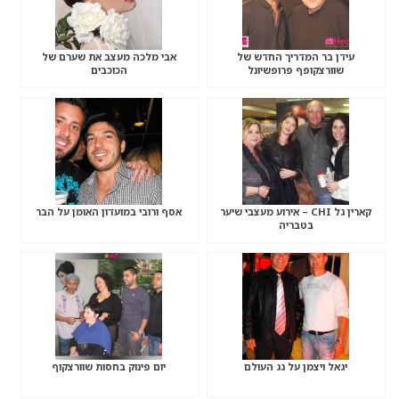
עידן בר המדריך החדש של
אבי מלכה מעצב את שערם של
שוורצקופף פרופשיונל
הכוכבים
קארין גל CHI – אירוע מעצבי שיער
אסף ורובי במועדון האומן על הבר
בטבריה
יגאל ויצמן על גג העולם
יום פינוק בחסות שוורצקוף