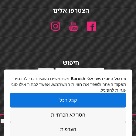
הצטרפו אלינו
חיפוש
חיפוש
פורטל היופי הישראלי Barosh
משתמשים בעוגיות כדי להבטיח
מדיניות פרטיות
תפקוד האתר ולשפר את חוויית המשתמש. אפשר לבחור אילו סוגי
עוגיות להפעיל.
קבל הכל
הסר לא הכרחיות
החלקות שיער
|
תאורה לבית
|
פאות ותוספות שיער
|
נייל סטודיו
|
תוספות שיער
|
שף פרטי
|
כ
סאות
בר
|
קוסמטיקאית
|
כסא בר
|
פאות
|
קורס בניית ציפורניים
|
Powered by Barosh
העדפות
Designed by
Barosh 2020