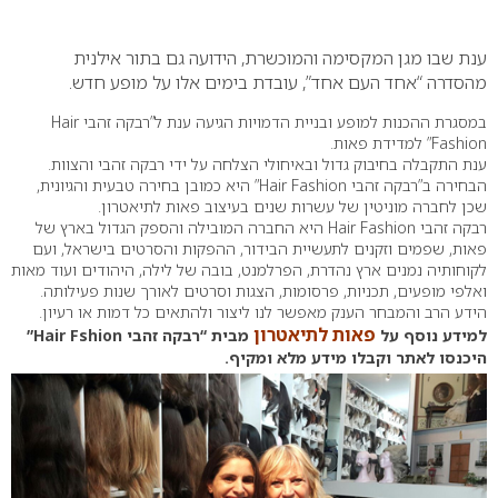
0
ענת שבו מגן המקסימה והמוכשרת, הידועה גם בתור אילנית
מהסדרה “אחד העם אחד”, עובדת בימים אלו על מופע חדש.
במסגרת ההכנות למופע ובניית הדמויות הגיעה ענת ל”רבקה זהבי Hair
Fashion” למדידת פאות.
ענת התקבלה בחיבוק גדול ובאיחולי הצלחה על ידי רבקה זהבי והצוות.
הבחירה ב”רבקה זהבי Hair Fashion” היא כמובן בחירה טבעית והגיונית,
שכן לחברה מוניטין של עשרות שנים בעיצוב פאות לתיאטרון.
רבקה זהבי Hair Fashion היא החברה המובילה והספק הגדול בארץ של
פאות, שפמים וזקנים לתעשיית הבידור, ההפקות והסרטים בישראל, ועם
לקוחותיה נמנים ארץ נהדרת, הפרלמנט, בובה של לילה, היהודים ועוד מאות
ואלפי מופעים, תכניות, פרסומות, הצגות וסרטים לאורך שנות פעילותה.
הידע הרב והמבחר הענק מאפשר לנו ליצור ולהתאים כל דמות או רעיון.
פאות לתיאטרון
למידע נוסף על
מבית “רבקה זהבי Hair Fshion”
היכנסו לאתר וקבלו מידע מלא ומקיף.