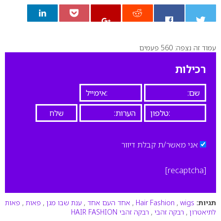
עמוד זה נצפה: 560 פעמים
0
רכילות
אני מאשר/ת קבלת דיוור
[recaptcha]
תגיות:
wigs
,
Hair Fashion
,
אחד העם אחד
,
ענת שבו מגן
,
פאות
,
פאות
לתיאטרון
,
רבקה זהבי
,
רבקה זהבי HAIR FASHION