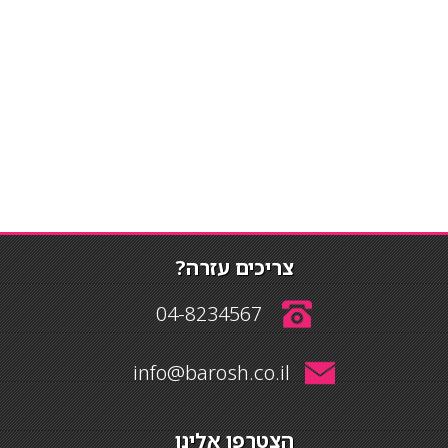
צריכים עזרה?
04-8234567
info@barosh.co.il
הצטרפו אלינו