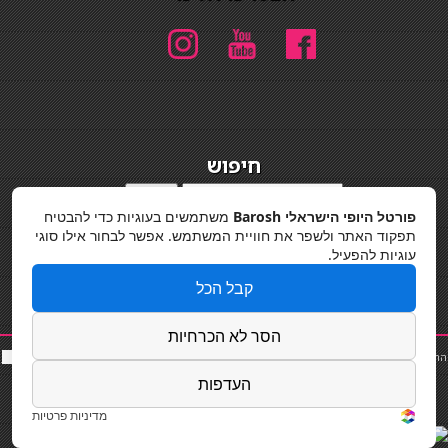
חיפוש
חיפוש
פורטל היופי הישראלי Barosh
משתמשים בעוגיות כדי להבטיח
מדיניות פרטיות
תפקוד האתר ולשפר את חוויית המשתמש. אפשר לבחור אילו סוגי
עוגיות להפעיל.
קבל הכל
הסר לא הכרחיות
החלקות שיער
|
תאורה לבית
|
פאות ותוספות שיער
|
נייל סטודיו
|
תוספות שיער
|
שף פרטי
|
כ
סאות
בר
|
קוסמטיקאית
|
כסא בר
|
פאות
|
קורס בניית ציפורניים
|
Powered by Barosh
העדפות
Designed by
Barosh 2020
מדיניות פרטיות