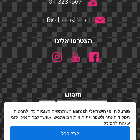
04-8234567
info@barosh.co.il
הצטרפו אלינו
חיפוש
חיפוש
פורטל היופי הישראלי Barosh
משתמשים בעוגיות כדי להבטיח
מדיניות פרטיות
תפקוד האתר ולשפר את חוויית המשתמש. אפשר לבחור אילו סוגי
עוגיות להפעיל.
קבל הכל