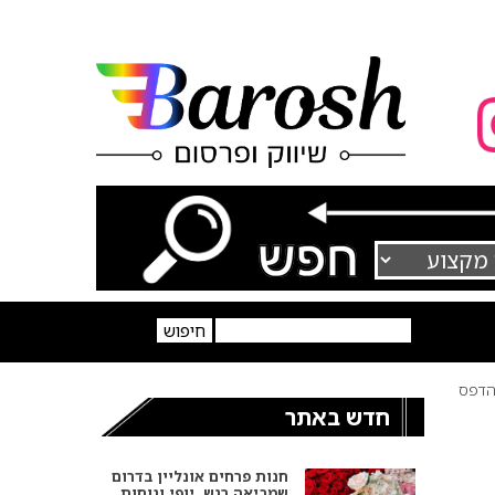
דפס
חדש באתר
חנות פרחים אונליין בדרום
שמביאה רגש, יופי ונוחות