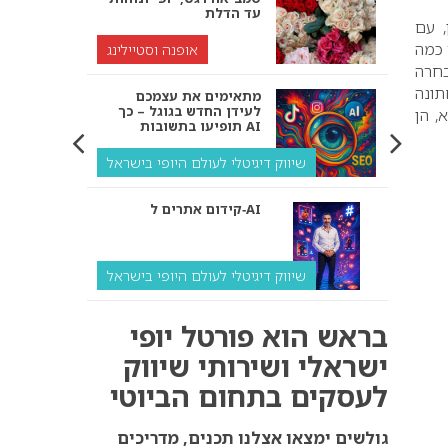
עד הדלת
, עם
 כמה
אופנה וסטיילינג
בחרה
תונה
מתאימים את עצמכם
לעידן החדש בגוגל – כך
 בת”א, הן
תופיעו בתשובות AI
שיווק דיגיטלי לעולם היופי בישראל
קידום אתרים ל‑AI
שיווק דיגיטלי לעולם היופי בישראל
איך מנועי AI “חושבים” –
בראש הוא פורטל יופי
ולמה העסק שלך צריך
להתאים את עצמו אליהם?
ישראלי ושירותי שיווק
לעסקים בתחום הביוטי
שיווק דיגיטלי לעסקים
קידום ל‑AI לעומת קידום
גולשים ימצאו אצלנו תכנים, מדריכים