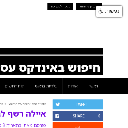
מועדון לקוחות
כניסה למערכת
נגישות
חיפוש באינדקס עס
ראשי
אודות
גלריות בראש
לוח דרושים
»
פורטל היופי הישראלי Barosh
רכי
TWEET
איילה רשף לג
SHARE
0
פורסם מאת:
בתאריך: 9 ספטמבר 2012