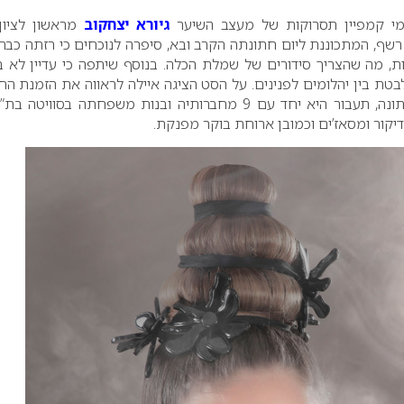
ומי קמפיין תסרוקות של מעצב השיער
גיורא יצחקוב
מראשון לציון
 רשף, המתכוננת ליום חתונתה הקרב ובא, סיפרה לנוכחים כי רזתה כבר
ת, מה שהצריך סידורים של שמלת הכלה. בנוסף שיתפה כי עדיין לא 
בטת בין יהלומים לפנינים. על הסט הציגה איילה לראווה את הזמנת הח
והוסיפה כי את בוקר החתונה, תעבור היא יחד עם 9 מחברותיה ובנות משפחתה בסוויטה
דיקור ומסאז’ים וכמובן ארוחת בוקר מפנקת.